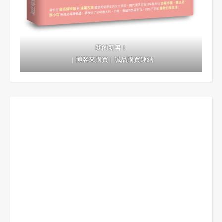
我的新書！
｜
博客來購買
｜
誠品購買連結