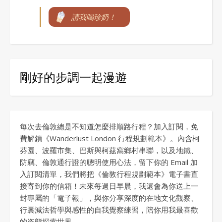
請我喝珍奶！
剛好的步調一起漫遊
每次去倫敦總是不知道怎麼排順路行程？加入訂閱，免
費解鎖《Wanderlust London 行程規劃範本》。內含柯
芬園、波羅市集、巴斯與柯茲窩鄉村串聯，以及地鐵、
防竊、倫敦通行證的聰明使用心法，留下你的 Email 加
入訂閱清單，我們將把《倫敦行程規劃範本》電子書直
接寄到你的信箱！未來每週日早晨，我還會為你送上一
封專屬的「電子報」，與你分享深度的在地文化觀察、
行囊減法哲學與感性的自我覺察練習，陪你用我最喜歡
的姿態探索世界。