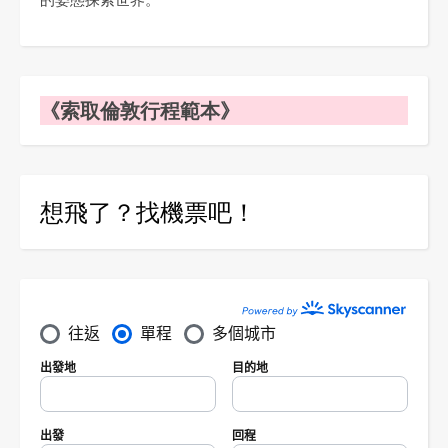
《索取倫敦行程範本》
想飛了？找機票吧！