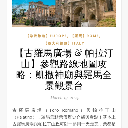
,
,
【歐洲旅遊】EUROPE
【羅馬】ROME
【義大利旅遊】ITALY
【古羅馬廣場 & 帕拉汀
山】參觀路線地圖攻
略：凱撒神廟與羅馬全
景觀景台
March 19, 2024
古羅馬廣場（Foro Romano）與帕拉丁山
（Palatino），羅馬景點票價歷史介紹與看點！基本上
古羅馬廣場跟帕拉丁山丘可以一起用一天走完，票都是