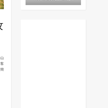
攻
丁山
遊客
料簡