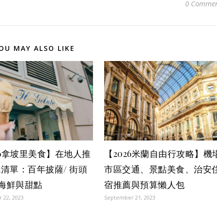
0 Commen
OU MAY ALSO LIKE
26拿坡里美食】在地人推
【2026米蘭自由行攻略】機
清單：百年披薩/ 街頭
市區交通、景點美食、治安
 海鮮與甜點
宿推薦與預算懶人包
 22, 2023
September 21, 2023