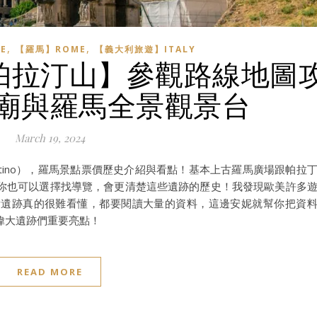
,
,
E
【羅馬】ROME
【義大利旅遊】ITALY
 帕拉汀山】參觀路線地圖
廟與羅馬全景觀景台
March 19, 2024
alatino），羅馬景點票價歷史介紹與看點！基本上古羅馬廣場跟帕拉
你也可以選擇找導覽，會更清楚這些遺跡的歷史！我發現歐美許多
看遺跡真的很難看懂，都要閱讀大量的資料，這邊安妮就幫你把資
偉大遺跡們重要亮點！
READ MORE