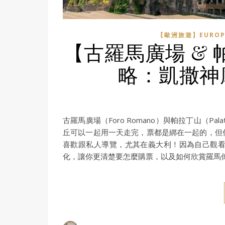
【歐洲旅遊】EUROP
【古羅馬廣場 &
略：凱撒神
古羅馬廣場（Foro Romano）與帕拉丁山（P
丘可以一起用一天走完，票都是綁在一起的，但
喜歡跟私人導覽，尤其在義大利！因為自己觀
化，讓你更清楚要怎麼購票，以及如何欣賞羅馬