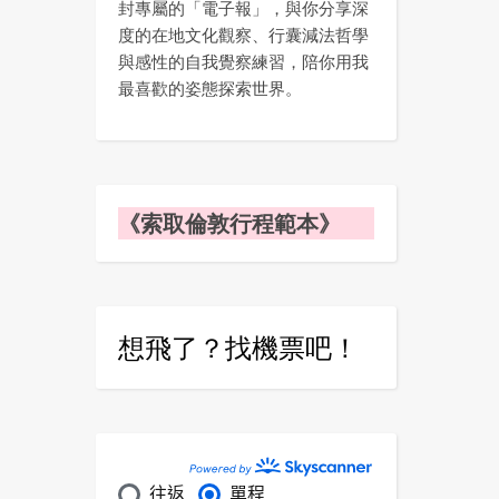
封專屬的「電子報」，與你分享深
度的在地文化觀察、行囊減法哲學
與感性的自我覺察練習，陪你用我
最喜歡的姿態探索世界。
《索取倫敦行程範本》
想飛了？找機票吧！