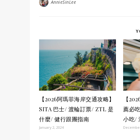
AnnieSinLee
Y
【2026阿瑪菲海岸交通攻略】
【20
SITA 巴士/ 渡輪訂票/ ZTL 是
薦必吃
什麼/ 健行跟團指南
小吃/
January 2, 2024
December