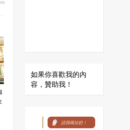
ts
如果你喜歡我的內
容，贊助我！
場
住
請我喝珍奶！