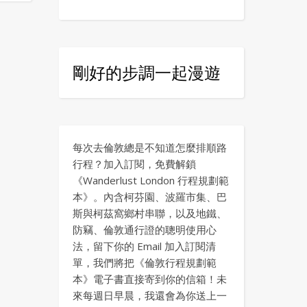
剛好的步調一起漫遊
每次去倫敦總是不知道怎麼排順路
行程？加入訂閱，免費解鎖
《Wanderlust London 行程規劃範
本》。內含柯芬園、波羅市集、巴
斯與柯茲窩鄉村串聯，以及地鐵、
防竊、倫敦通行證的聰明使用心
法，留下你的 Email 加入訂閱清
單，我們將把《倫敦行程規劃範
本》電子書直接寄到你的信箱！未
來每週日早晨，我還會為你送上一