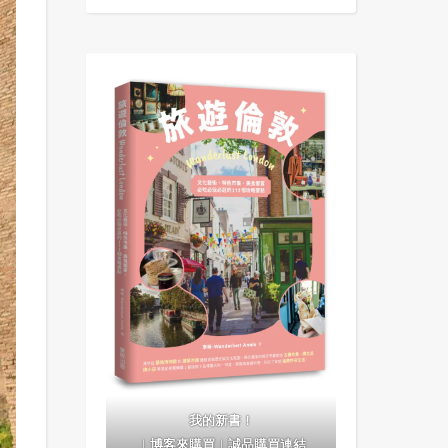
我的新書！
｜
博客來購買
｜
誠品購買連結