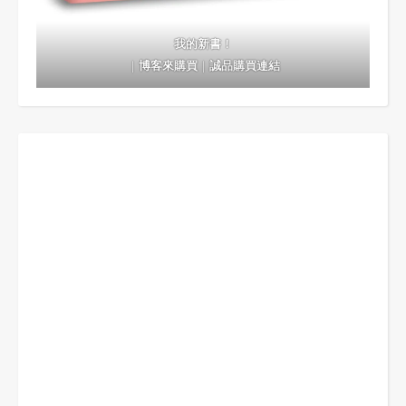
我的新書！
｜
博客來購買
｜
誠品購買連結