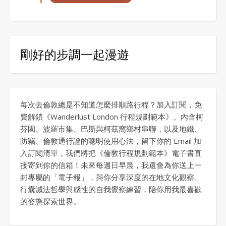
剛好的步調一起漫遊
每次去倫敦總是不知道怎麼排順路行程？加入訂閱，免
費解鎖《Wanderlust London 行程規劃範本》。內含柯
芬園、波羅市集、巴斯與柯茲窩鄉村串聯，以及地鐵、
防竊、倫敦通行證的聰明使用心法，留下你的 Email 加
入訂閱清單，我們將把《倫敦行程規劃範本》電子書直
接寄到你的信箱！未來每週日早晨，我還會為你送上一
封專屬的「電子報」，與你分享深度的在地文化觀察、
行囊減法哲學與感性的自我覺察練習，陪你用我最喜歡
的姿態探索世界。