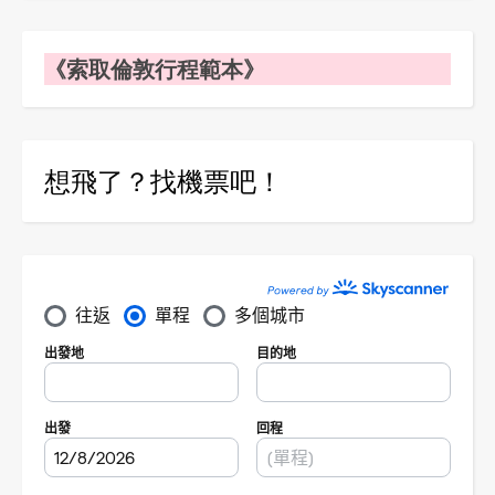
《索取倫敦行程範本》
想飛了？找機票吧！