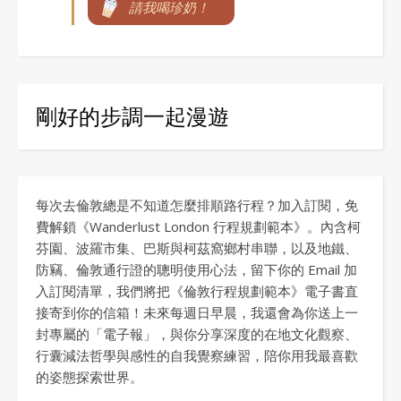
請我喝珍奶！
剛好的步調一起漫遊
每次去倫敦總是不知道怎麼排順路行程？加入訂閱，免
費解鎖《Wanderlust London 行程規劃範本》。內含柯
芬園、波羅市集、巴斯與柯茲窩鄉村串聯，以及地鐵、
防竊、倫敦通行證的聰明使用心法，留下你的 Email 加
入訂閱清單，我們將把《倫敦行程規劃範本》電子書直
接寄到你的信箱！未來每週日早晨，我還會為你送上一
封專屬的「電子報」，與你分享深度的在地文化觀察、
行囊減法哲學與感性的自我覺察練習，陪你用我最喜歡
的姿態探索世界。