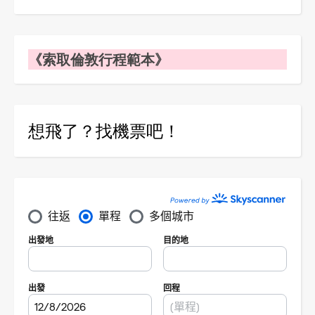
《索取倫敦行程範本》
想飛了？找機票吧！