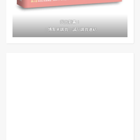
我的新書！
｜
博客來購買
｜
誠品購買連結