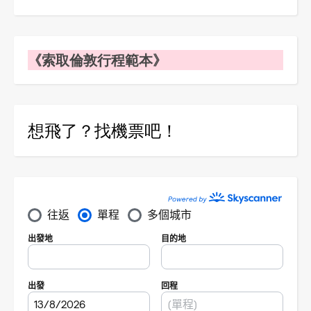
《索取倫敦行程範本》
想飛了？找機票吧！