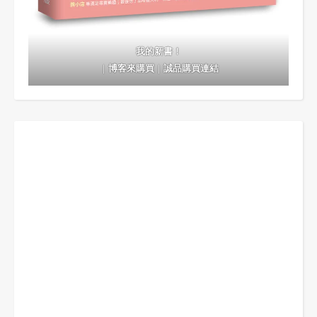
我的新書！
｜
博客來購買
｜
誠品購買連結