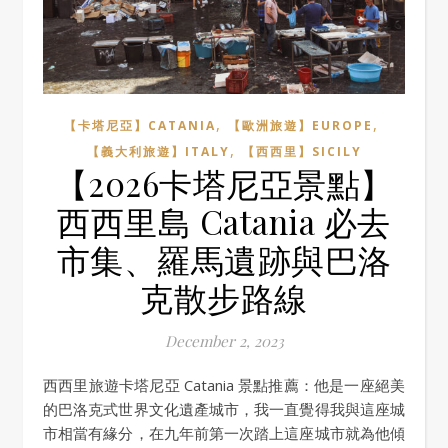
,
,
【卡塔尼亞】CATANIA
【歐洲旅遊】EUROPE
,
【義大利旅遊】ITALY
【西西里】SICILY
【2026卡塔尼亞景點】
西西里島 Catania 必去
市集、羅馬遺跡與巴洛
克散步路線
December 2, 2023
西西里旅遊卡塔尼亞 Catania 景點推薦：他是一座絕美
的巴洛克式世界文化遺產城市，我一直覺得我與這座城
市相當有緣分，在九年前第一次踏上這座城市就為他傾