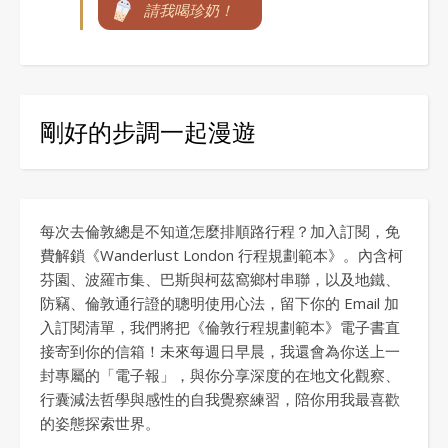
請我喝珍奶！
剛好的步調一起漫遊
每次去倫敦總是不知道怎麼排順路行程？加入訂閱，免
費解鎖《Wanderlust London 行程規劃範本》。內含柯
芬園、波羅市集、巴斯與柯茲窩鄉村串聯，以及地鐵、
防竊、倫敦通行證的聰明使用心法，留下你的 Email 加
入訂閱清單，我們將把《倫敦行程規劃範本》電子書直
接寄到你的信箱！未來每週日早晨，我還會為你送上一
封專屬的「電子報」，與你分享深度的在地文化觀察、
行囊減法哲學與感性的自我覺察練習，陪你用我最喜歡
的姿態探索世界。