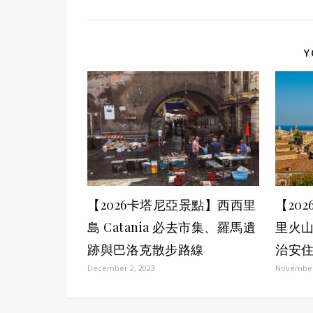
Y
【2026卡塔尼亞景點】西西里
【20
島 Catania 必去市集、羅馬遺
里火山之
跡與巴洛克散步路線
治安住
December 2, 2023
November