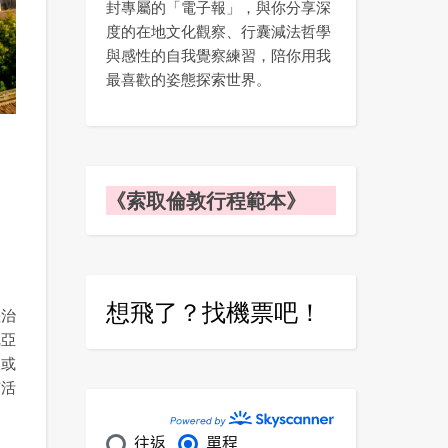
封專屬的「電子報」，與你分享深
度的在地文化觀察、行囊減法哲學
與感性的自我覺察練習，陪你用我
最喜歡的姿態探索世界。
！
《索取倫敦行程範本》
想飛了？找機票吧！
差治
尼亞
又或
有活