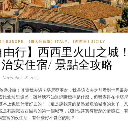
,
,
】EUROPE
【義大利旅遊】ITALY
【西西里】SICILY
亞自由行】西西里火山之城
通/ 治安住宿/ 景點全攻略
November 28, 2023
自由行旅遊攻略！其實我去過卡塔尼亞兩次，我是這次去之前看到世界最
安比拿坡里還差！雖然我不知道評斷標準是什麼，但我覺得在卡塔
基本上也沒什麼好去的！（還是說我真的是熱愛危險城市的女子，
也是我認識西西里島的第一個城市，我對他其實有蠻深的情感在，
與豐富的夜生活，有什麼好不愛它的呢？