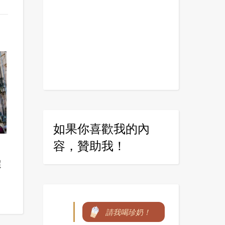
如果你喜歡我的內
容，贊助我！
超
請我喝珍奶！