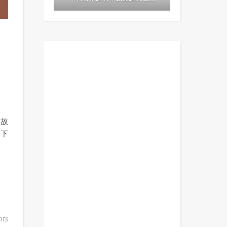
情故
買下
ts