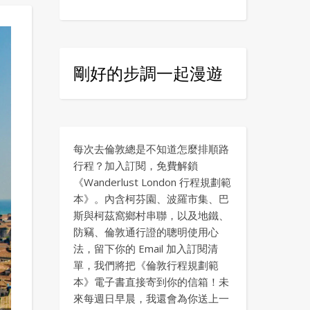
剛好的步調一起漫遊
每次去倫敦總是不知道怎麼排順路
行程？加入訂閱，免費解鎖
《Wanderlust London 行程規劃範
本》。內含柯芬園、波羅市集、巴
斯與柯茲窩鄉村串聯，以及地鐵、
防竊、倫敦通行證的聰明使用心
法，留下你的 Email 加入訂閱清
單，我們將把《倫敦行程規劃範
本》電子書直接寄到你的信箱！未
來每週日早晨，我還會為你送上一