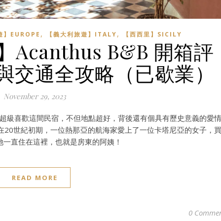
,
,
】EUROPE
【義大利旅遊】ITALY
【西西里】SICILY
canthus B&B 開箱評
與交通全攻略（已歇業）
November 29, 2023
B，真心超級喜歡這間民宿，不但地點超好，背後還有個具有歷史意義的愛
在20世紀初期，一位熱那亞的航海家愛上了一位卡塔尼亞的女子，
她一直住在這裡，也就是房東的阿姨！
READ MORE
0 Commen