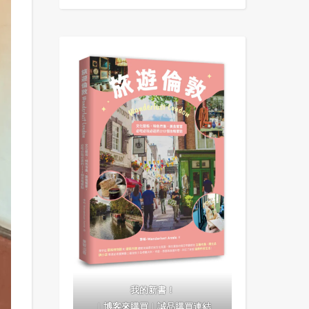
我的新書！
｜
博客來購買
｜
誠品購買連結