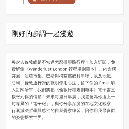
剛好的步調一起漫遊
每次去倫敦總是不知道怎麼排順路行程？加入訂閱，免
費解鎖《Wanderlust London 行程規劃範本》。內含柯
芬園、波羅市集、巴斯與柯茲窩鄉村串聯，以及地鐵、
防竊、倫敦通行證的聰明使用心法，留下你的 Email 加
入訂閱清單，我們將把《倫敦行程規劃範本》電子書直
接寄到你的信箱！未來每週日早晨，我還會為你送上一
封專屬的「電子報」，與你分享深度的在地文化觀察、
行囊減法哲學與感性的自我覺察練習，陪你用我最喜歡
的姿態探索世界。