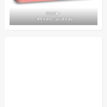
我的新書！
｜
博客來購買
｜
誠品購買連結