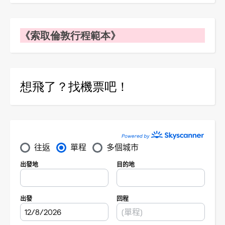
《索取倫敦行程範本》
想飛了？找機票吧！