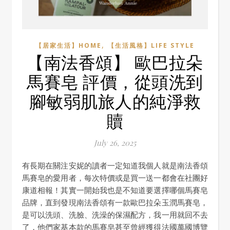
,
【居家生活】HOME
【生活風格】LIFE STYLE
【南法香頌】 歐巴拉朵
馬賽皂 評價，從頭洗到
腳敏弱肌旅人的純淨救
贖
July 26, 2025
有長期在關注安妮的讀者一定知道我個人就是南法香頌
馬賽皂的愛用者，每次特價或是買一送一都會在社團好
康道相報！其實一開始我也是不知道要選擇哪個馬賽皂
品牌，直到發現南法香頌有一款歐巴拉朵玉潤馬賽皂，
是可以洗頭、洗臉、洗澡的保濕配方，我一用就回不去
了，他們家基本款的馬賽皂甚至曾經獲得法國萬國博覽