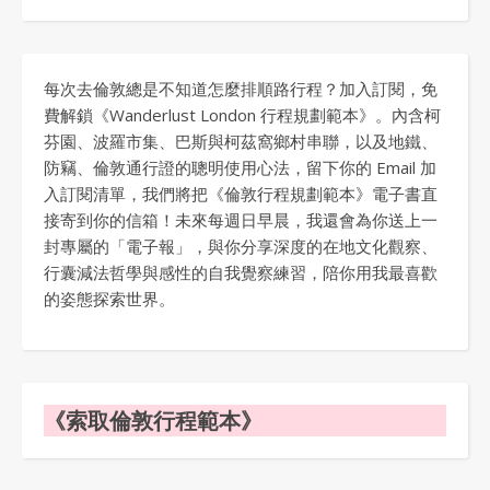
每次去倫敦總是不知道怎麼排順路行程？加入訂閱，免
費解鎖《Wanderlust London 行程規劃範本》。內含柯
芬園、波羅市集、巴斯與柯茲窩鄉村串聯，以及地鐵、
防竊、倫敦通行證的聰明使用心法，留下你的 Email 加
入訂閱清單，我們將把《倫敦行程規劃範本》電子書直
接寄到你的信箱！未來每週日早晨，我還會為你送上一
封專屬的「電子報」，與你分享深度的在地文化觀察、
行囊減法哲學與感性的自我覺察練習，陪你用我最喜歡
的姿態探索世界。
《索取倫敦行程範本》