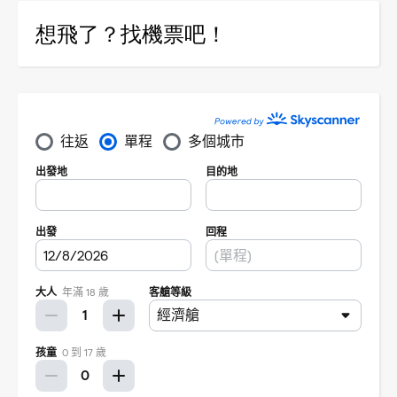
想飛了？找機票吧！