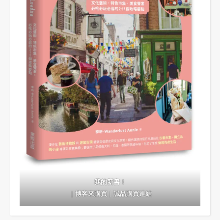
我的新書！
｜
博客來購買
｜
誠品購買連結