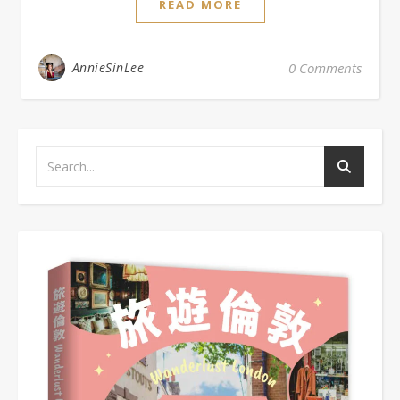
READ MORE
AnnieSinLee
0 Comments