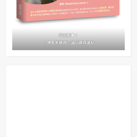
我的新書！
｜
博客來購買
｜
誠品購買連結