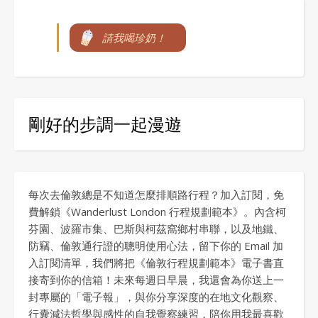
請我喝珍奶！
剛好的步調一起漫遊
每次去倫敦總是不知道怎麼排順路行程？加入訂閱，免
費解鎖《Wanderlust London 行程規劃範本》。內含柯
芬園、波羅市集、巴斯與柯茲窩鄉村串聯，以及地鐵、
防竊、倫敦通行證的聰明使用心法，留下你的 Email 加
入訂閱清單，我們將把《倫敦行程規劃範本》電子書直
接寄到你的信箱！未來每週日早晨，我還會為你送上一
封專屬的「電子報」，與你分享深度的在地文化觀察、
行囊減法哲學與感性的自我覺察練習，陪你用我最喜歡