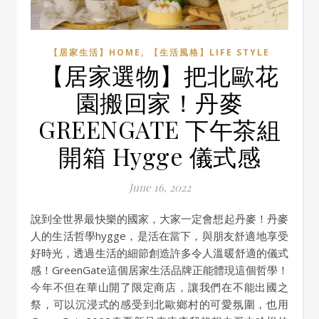
,
【居家生活】HOME
【生活風格】LIFE STYLE
【居家選物】把北歐花
園搬回家！丹麥
GREENGATE 下午茶組
開箱 Hygge 儀式感
June 16, 2022
說到全世界最快樂的國家，大家一定會想起丹麥！丹麥
人的生活哲學hygge，是活在當下，與朋友舒適地享受
好時光，透過生活的細節創造許多令人溫暖舒適的儀式
感！GreenGate這個居家生活品牌正能體現這個哲學！
今年不但在華山開了限定商店，讓我們在不能出國之
祭，可以沉浸式的感受到北歐鄉村的可愛氛圍，也用