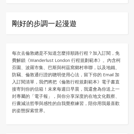
剛好的步調一起漫遊
每次去倫敦總是不知道怎麼排順路行程？加入訂閱，免
費解鎖《Wanderlust London 行程規劃範本》。內含柯
芬園、波羅市集、巴斯與柯茲窩鄉村串聯，以及地鐵、
防竊、倫敦通行證的聰明使用心法，留下你的 Email 加
入訂閱清單，我們將把《倫敦行程規劃範本》電子書直
接寄到你的信箱！未來每週日早晨，我還會為你送上一
封專屬的「電子報」，與你分享深度的在地文化觀察、
行囊減法哲學與感性的自我覺察練習，陪你用我最喜歡
的姿態探索世界。