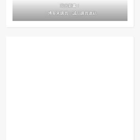
我的新書！
｜
博客來購買
｜
誠品購買連結