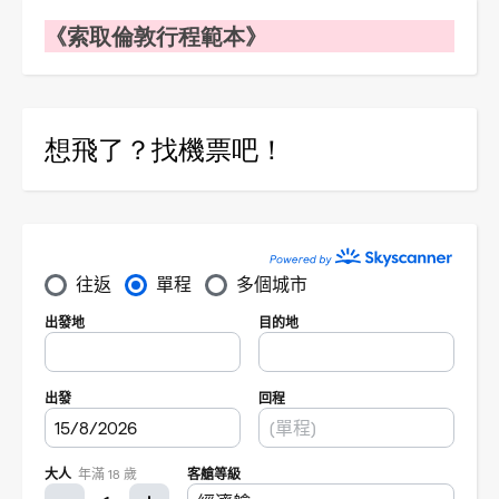
《索取倫敦行程範本》
想飛了？找機票吧！