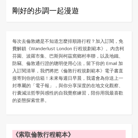
剛好的步調一起漫遊
每次去倫敦總是不知道怎麼排順路行程？加入訂閱，免
費解鎖《Wanderlust London 行程規劃範本》。內含柯
芬園、波羅市集、巴斯與柯茲窩鄉村串聯，以及地鐵、
防竊、倫敦通行證的聰明使用心法，留下你的 Email 加
入訂閱清單，我們將把《倫敦行程規劃範本》電子書直
接寄到你的信箱！未來每週日早晨，我還會為你送上一
封專屬的「電子報」，與你分享深度的在地文化觀察、
行囊減法哲學與感性的自我覺察練習，陪你用我最喜歡
的姿態探索世界。
《索取倫敦行程範本》