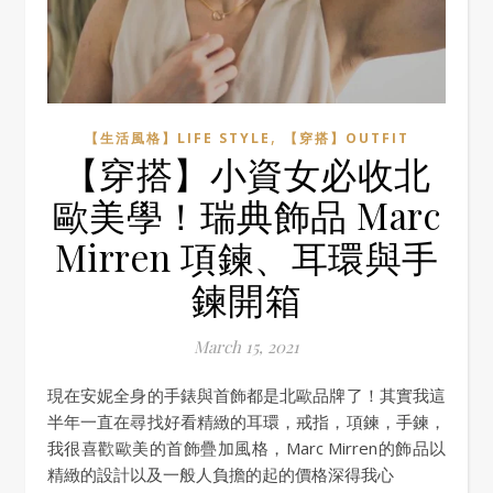
,
【生活風格】LIFE STYLE
【穿搭】OUTFIT
【穿搭】小資女必收北
歐美學！瑞典飾品 Marc
Mirren 項鍊、耳環與手
鍊開箱
March 15, 2021
現在安妮全身的手錶與首飾都是北歐品牌了！其實我這
半年一直在尋找好看精緻的耳環，戒指，項鍊，手鍊，
我很喜歡歐美的首飾疊加風格，Marc Mirren的飾品以
精緻的設計以及一般人負擔的起的價格深得我心