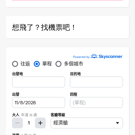
想飛了？找機票吧！