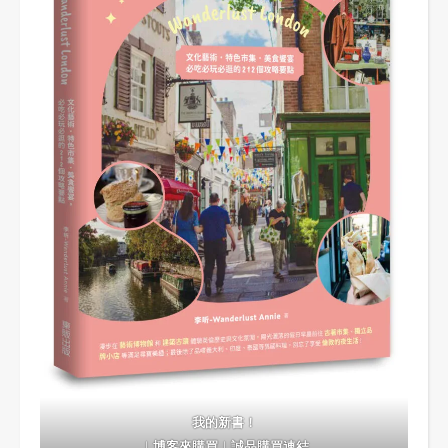
我的新書！
｜
博客來購買
｜
誠品購買連結