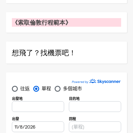
《索取倫敦行程範本》
想飛了？找機票吧！