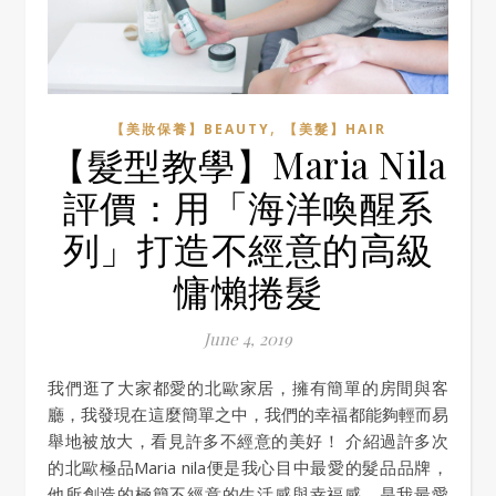
,
【美妝保養】BEAUTY
【美髮】HAIR
【髮型教學】Maria Nila
評價：用「海洋喚醒系
列」打造不經意的高級
慵懶捲髮
June 4, 2019
我們逛了大家都愛的北歐家居，擁有簡單的房間與客
廳，我發現在這麼簡單之中，我們的幸福都能夠輕而易
舉地被放大，看見許多不經意的美好！ 介紹過許多次
的北歐極品Maria nila便是我心目中最愛的髮品品牌，
他所創造的極簡不經意的生活感與幸福感，是我最愛