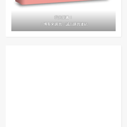
我的新書！
｜
博客來購買
｜
誠品購買連結