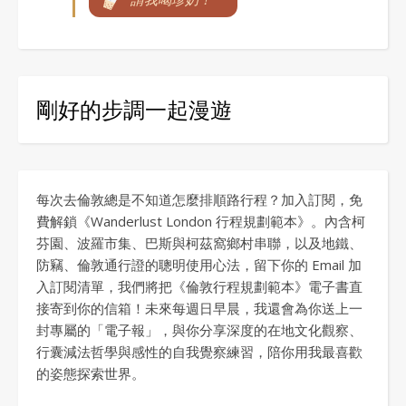
剛好的步調一起漫遊
每次去倫敦總是不知道怎麼排順路行程？加入訂閱，免
費解鎖《Wanderlust London 行程規劃範本》。內含柯
芬園、波羅市集、巴斯與柯茲窩鄉村串聯，以及地鐵、
防竊、倫敦通行證的聰明使用心法，留下你的 Email 加
入訂閱清單，我們將把《倫敦行程規劃範本》電子書直
接寄到你的信箱！未來每週日早晨，我還會為你送上一
封專屬的「電子報」，與你分享深度的在地文化觀察、
行囊減法哲學與感性的自我覺察練習，陪你用我最喜歡
的姿態探索世界。