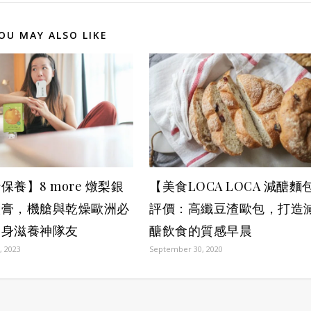
OU MAY ALSO LIKE
保養】8 more 燉梨銀
【美食LOCA LOCA 減醣麵
喉膏，機艙與乾燥歐洲必
評價：高纖豆渣歐包，打造
隨身滋養神隊友
醣飲食的質感早晨
, 2023
September 30, 2020