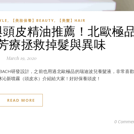
,
,
YLE
【美妝保養】BEAUTY
【美髮】HAIR
與頭皮精油推薦！北歐極
芳療拯救掉髮與異味
March 19, 2020
SCHBACH研發設計，之前也用過北歐極品的瑞迪波兒養髮液，非常喜
林沁新噴霧（頭皮水）介紹給大家！好好保養頭皮！
READ MORE
0 Commen