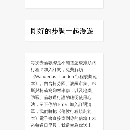
剛好的步調一起漫遊
每次去倫敦總是不知道怎麼排順路
行程？加入訂閱，免費解鎖
《Wanderlust London 行程規劃範
本》。內含柯芬園、波羅市集、巴
斯與柯茲窩鄉村串聯，以及地鐵、
防竊、倫敦通行證的聰明使用心
法，留下你的 Email 加入訂閱清
單，我們將把《倫敦行程規劃範
本》電子書直接寄到你的信箱！未
來每週日早晨，我還會為你送上一