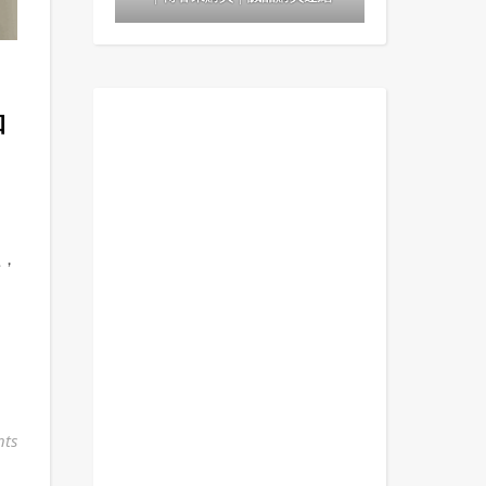
品
歡，
ts