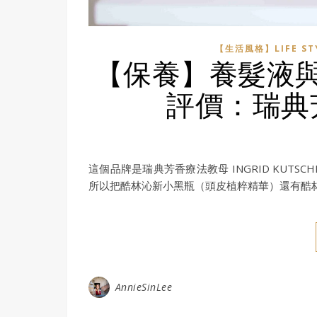
【生活風格】LIFE ST
【保養】養髮液
評價：瑞典
這個品牌是瑞典芳香療法教母 INGRID KUT
所以把酷林沁新小黑瓶（頭皮植粹精華）還有酷
AnnieSinLee