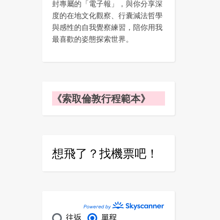
封專屬的「電子報」，與你分享深
度的在地文化觀察、行囊減法哲學
與感性的自我覺察練習，陪你用我
最喜歡的姿態探索世界。
《索取倫敦行程範本》
想飛了？找機票吧！