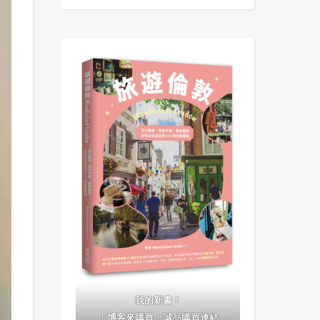
我的新書！
｜
博客來購買
｜
誠品購買連結