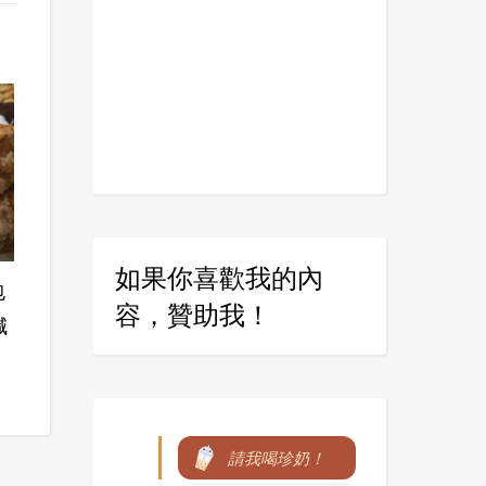
如果你喜歡我的內
包
容，贊助我！
減
請我喝珍奶！