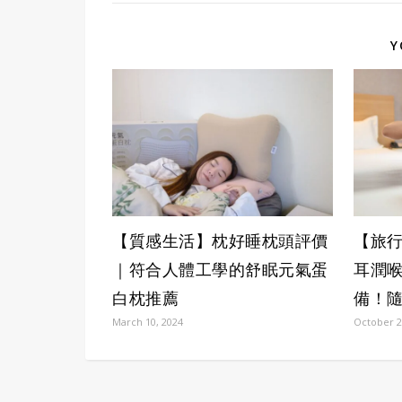
Y
【質感生活】枕好睡枕頭評價
【旅行
｜符合人體工學的舒眠元氣蛋
耳潤
白枕推薦
備！
March 10, 2024
October 2