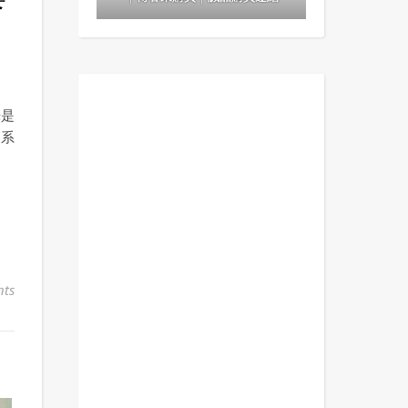
光是
復系
ts