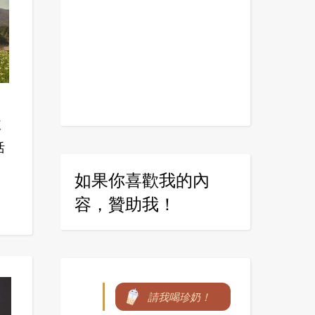
練
活
如果你喜歡我的內
容，贊助我！
請我喝珍奶！