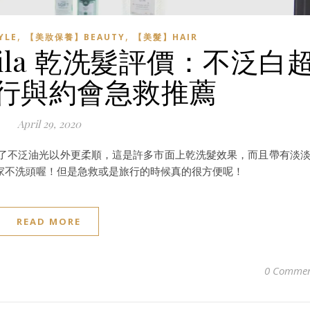
,
,
YLE
【美妝保養】BEAUTY
【美髮】HAIR
Nila 乾洗髮評價：不泛白
行與約會急救推薦
April 29, 2020
看起來除了不泛油光以外更柔順，這是許多市面上乾洗髮效果，而且帶有淡
家不洗頭喔！但是急救或是旅行的時候真的很方便呢！
READ MORE
0 Commen