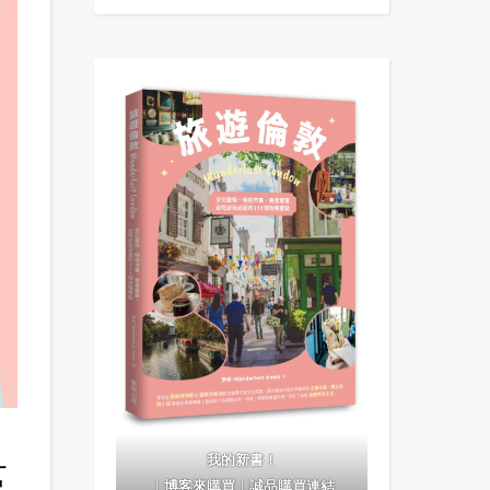
我的新書！
藻
｜
博客來購買
｜
誠品購買連結