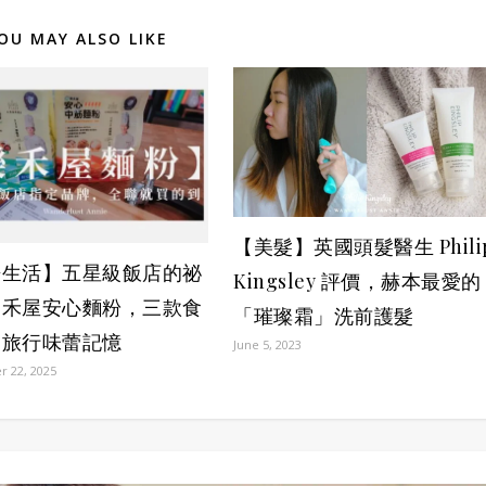
OU MAY ALSO LIKE
【美髮】英國頭髮醫生 Phili
房生活】五星級飯店的祕
Kingsley 評價，赫本最愛的
樂禾屋安心麵粉，三款食
「璀璨霜」洗前護髮
刻旅行味蕾記憶
June 5, 2023
 22, 2025