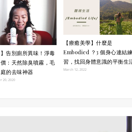
【療癒美學】什麼是
Embodied ？3 個身心連結
家】告別廁所異味！淨毒
習，找回身體意識的平衡生
評價：天然除臭噴霧，毛
March 12, 2022
家庭的去味神器
 20, 2020