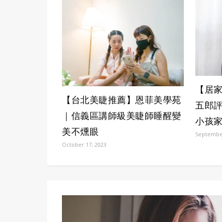
【居
【台北美睫推薦】恩菲美學苑
五郎
｜信義區講師級美睫師睡醒變
小孩
美不燻眼
September
October 17, 2023