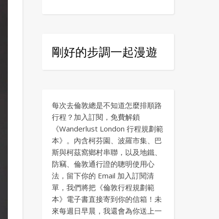
剛好的步調一起漫遊
每次去倫敦總是不知道怎麼排順路
行程？加入訂閱，免費解鎖
《Wanderlust London 行程規劃範
本》。內含柯芬園、波羅市集、巴
斯與柯茲窩鄉村串聯，以及地鐵、
防竊、倫敦通行證的聰明使用心
法，留下你的 Email 加入訂閱清
單，我們將把《倫敦行程規劃範
本》電子書直接寄到你的信箱！未
來每週日早晨，我還會為你送上一