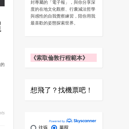
封專屬的「電子報」，與你分享深
度的在地文化觀察、行囊減法哲學
與感性的自我覺察練習，陪你用我
超
最喜歡的姿態探索世界。
《索取倫敦行程範本》
淡的
想飛了？找機票吧！
ts