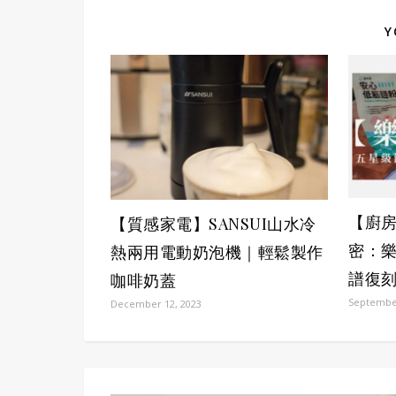
Y
【廚
【質感家電】SANSUI山水冷
密：
熱兩用電動奶泡機｜輕鬆製作
譜復
咖啡奶蓋
September
December 12, 2023