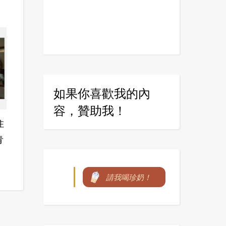
如果你喜歡我的內
容，贊助我！
住
青
請我喝珍奶！