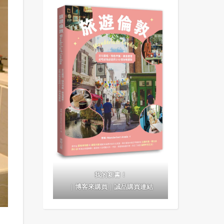
我的新書！
｜
博客來購買
｜
誠品購買連結