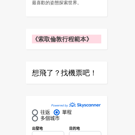
最喜歡的姿態探索世界。
《索取倫敦行程範本》
想飛了？找機票吧！