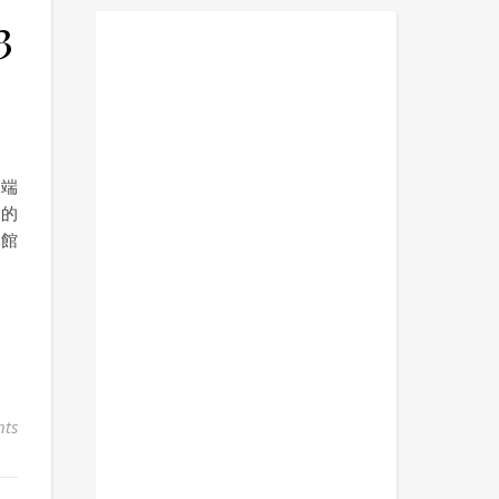
3
，端
日的
會館
ts