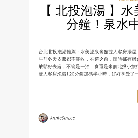
【 北投泡湯 】水
分鐘！泉水
台北北投泡湯推薦：水美溫泉會館雙人客房湯屋
午前冬天衣服都不能收，在這之前，隨時都有機
放鬆好去處，不管是一泊二食還是來個北投小旅行
雙人客房泡湯120分鐘加碼半小時，好好享受了一
AnnieSinLee