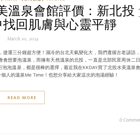
美溫泉會館評價：新北投 
中找回肌膚與心靈平靜
March 10, 2024
，捷運三分鐘超方便！濕冷的台北天氣變化大，我們遵循古老諺語
會會想要泡溫泉，而擁有天然溫泉的北投，一直是北部民眾周休二
泡泡溫泉，都是很棒的選擇，最近我在KKDAY買了北投水美溫泉
個人的溫泉Me Time！也想分享給大家這次的泡湯經驗！
READ MORE
0 Commen