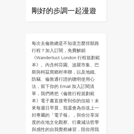
剛好的步調一起漫遊
每次去倫敦總是不知道怎麼排順路
行程？加入訂閱，免費解鎖
《Wanderlust London 行程規劃範
本》。內含柯芬園、波羅市集、巴
斯與柯茲窩鄉村串聯，以及地鐵、
防竊、倫敦通行證的聰明使用心
法，留下你的 Email 加入訂閱清
單，我們將把《倫敦行程規劃範
本》電子書直接寄到你的信箱！未
來每週日早晨，我還會為你送上一
封專屬的「電子報」，與你分享深
度的在地文化觀察、行囊減法哲學
與感性的自我覺察練習，陪你用我