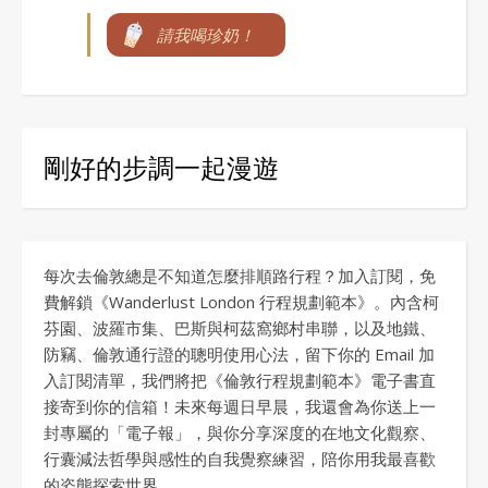
請我喝珍奶！
剛好的步調一起漫遊
每次去倫敦總是不知道怎麼排順路行程？加入訂閱，免
費解鎖《Wanderlust London 行程規劃範本》。內含柯
芬園、波羅市集、巴斯與柯茲窩鄉村串聯，以及地鐵、
防竊、倫敦通行證的聰明使用心法，留下你的 Email 加
入訂閱清單，我們將把《倫敦行程規劃範本》電子書直
接寄到你的信箱！未來每週日早晨，我還會為你送上一
封專屬的「電子報」，與你分享深度的在地文化觀察、
行囊減法哲學與感性的自我覺察練習，陪你用我最喜歡
的姿態探索世界。