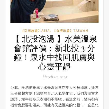
,
【亞洲旅遊】ASIA
【台灣旅遊】TAIWAN
【 北投泡湯 】水美溫泉
會館評價：新北投 3 分
鐘！泉水中找回肌膚與
心靈平靜
March 10, 2024
台北北投泡湯推薦：水美溫泉會館雙人客房湯屋，捷運
三分鐘超方便！濕冷的台北天氣變化大，我們遵循古老
諺語，端午前冬天衣服都不能收，在這之前，隨時都有
機會會想要泡溫泉，而擁有天然溫泉的北投，一直是北