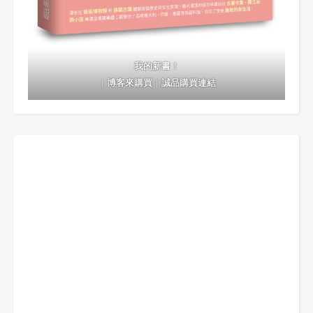
我的新書！
｜
博客來購買
｜
誠品購買連結