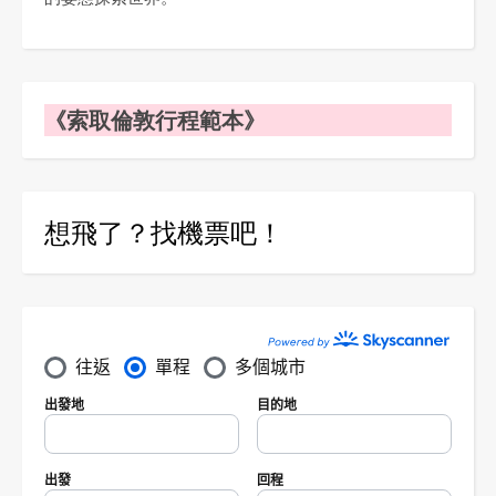
《索取倫敦行程範本》
想飛了？找機票吧！