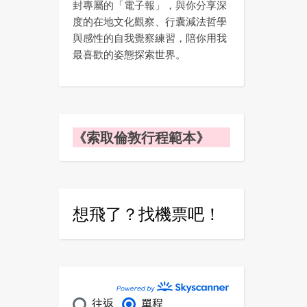
封專屬的「電子報」，與你分享深
度的在地文化觀察、行囊減法哲學
與感性的自我覺察練習，陪你用我
最喜歡的姿態探索世界。
《索取倫敦行程範本》
想飛了？找機票吧！