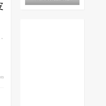
皮
客，
ts