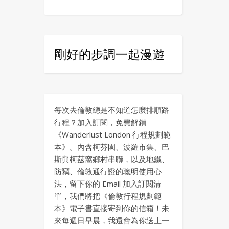
剛好的步調一起漫遊
每次去倫敦總是不知道怎麼排順路
行程？加入訂閱，免費解鎖
《Wanderlust London 行程規劃範
本》。內含柯芬園、波羅市集、巴
斯與柯茲窩鄉村串聯，以及地鐵、
防竊、倫敦通行證的聰明使用心
法，留下你的 Email 加入訂閱清
單，我們將把《倫敦行程規劃範
本》電子書直接寄到你的信箱！未
來每週日早晨，我還會為你送上一