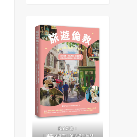
我的新書！
｜
博客來購買
｜
誠品購買連結