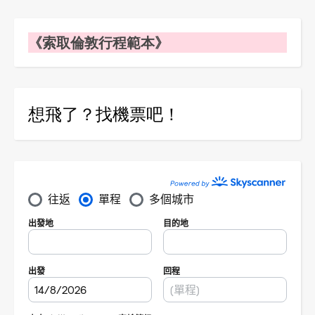
《索取倫敦行程範本》
想飛了？找機票吧！