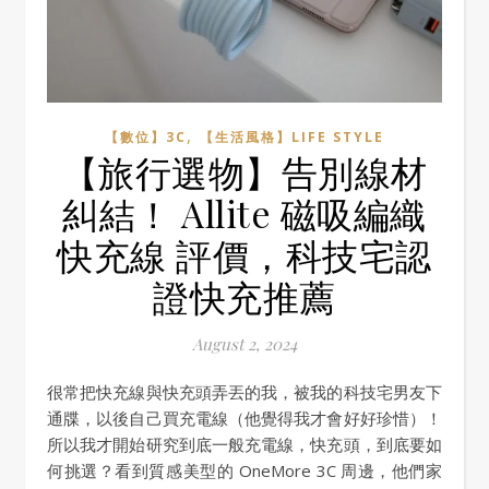
,
【數位】3C
【生活風格】LIFE STYLE
【旅行選物】告別線材
糾結！ Allite 磁吸編織
快充線 評價，科技宅認
證快充推薦
August 2, 2024
很常把快充線與快充頭弄丟的我，被我的科技宅男友下
通牒，以後自己買充電線（他覺得我才會好好珍惜）！
所以我才開始研究到底一般充電線，快充頭，到底要如
何挑選？看到質感美型的 OneMore 3C 周邊，他們家