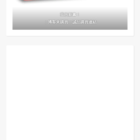
我的新書！
｜
博客來購買
｜
誠品購買連結