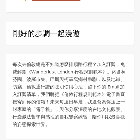
剛好的步調一起漫遊
每次去倫敦總是不知道怎麼排順路行程？加入訂閱，免
費解鎖《Wanderlust London 行程規劃範本》。內含柯
芬園、波羅市集、巴斯與柯茲窩鄉村串聯，以及地鐵、
防竊、倫敦通行證的聰明使用心法，留下你的 Email 加
入訂閱清單，我們將把《倫敦行程規劃範本》電子書直
接寄到你的信箱！未來每週日早晨，我還會為你送上一
封專屬的「電子報」，與你分享深度的在地文化觀察、
行囊減法哲學與感性的自我覺察練習，陪你用我最喜歡
的姿態探索世界。