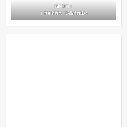
我的新書！
｜
博客來購買
｜
誠品購買連結