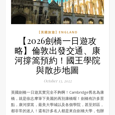
【英國旅遊】ENGLAND
【2026劍橋一日遊攻
略】倫敦出發交通、康
河撐篙預約！國王學院
與散步地圖
October 13, 2022
英國劍橋一日遊其實完全不夠啊！Cambridge舊名為康
橋，就是徐志摩筆下美麗的再別康橋喔！劍橋有許多景
點，康河撐篙，最美大學城以及各個學院，甚至郊區，
都非常的迷人！還有許多名人都是來自劍橋大學，包辦