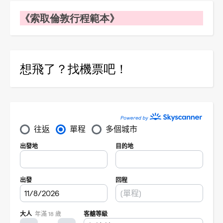
《索取倫敦行程範本》
想飛了？找機票吧！