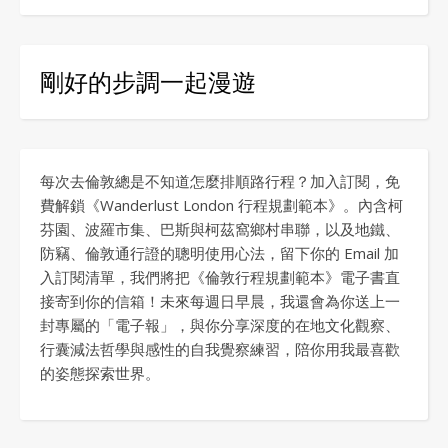
剛好的步調一起漫遊
每次去倫敦總是不知道怎麼排順路行程？加入訂閱，免
費解鎖《Wanderlust London 行程規劃範本》。內含柯
芬園、波羅市集、巴斯與柯茲窩鄉村串聯，以及地鐵、
防竊、倫敦通行證的聰明使用心法，留下你的 Email 加
入訂閱清單，我們將把《倫敦行程規劃範本》電子書直
接寄到你的信箱！未來每週日早晨，我還會為你送上一
封專屬的「電子報」，與你分享深度的在地文化觀察、
行囊減法哲學與感性的自我覺察練習，陪你用我最喜歡
的姿態探索世界。