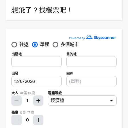
想飛了？找機票吧！