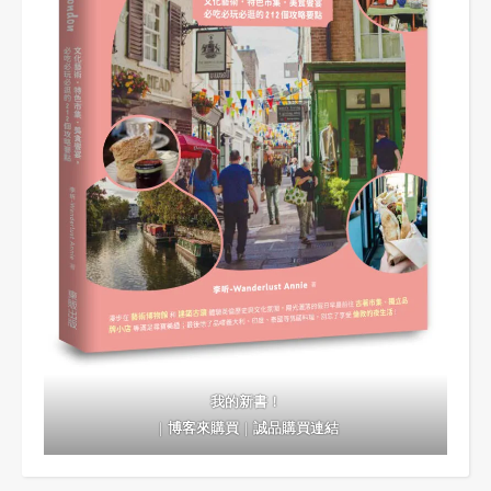
我的新書！
｜
博客來購買
｜
誠品購買連結