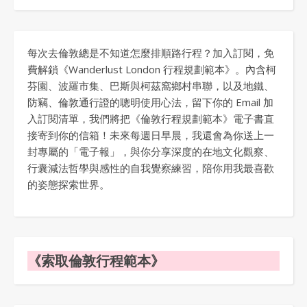
每次去倫敦總是不知道怎麼排順路行程？加入訂閱，免
費解鎖《Wanderlust London 行程規劃範本》。內含柯
芬園、波羅市集、巴斯與柯茲窩鄉村串聯，以及地鐵、
防竊、倫敦通行證的聰明使用心法，留下你的 Email 加
入訂閱清單，我們將把《倫敦行程規劃範本》電子書直
接寄到你的信箱！未來每週日早晨，我還會為你送上一
封專屬的「電子報」，與你分享深度的在地文化觀察、
行囊減法哲學與感性的自我覺察練習，陪你用我最喜歡
的姿態探索世界。
《索取倫敦行程範本》