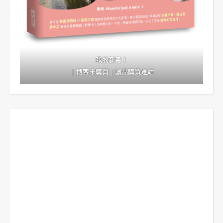
我的新書！
｜
博客來購買
｜
誠品購買連結