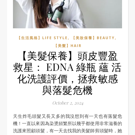
,
,
【生活風格】LIFE STYLE
【美妝保養】BEAUTY
【美髮】HAIR
【美髮保養】頭皮豐盈
救星： EDNA 綠瓶 蘊 活
化洗護評價，拯救敏感
與落髮危機
October 2, 2024
天生炸毛頭髮又長又多的我沒想到有一天也有落髮危
機！一直以來因為染燙頻繁所以幾乎都使用非常滋養的
洗護來照顧頭髮，有一天去找我的美髮師剪頭髮時，她