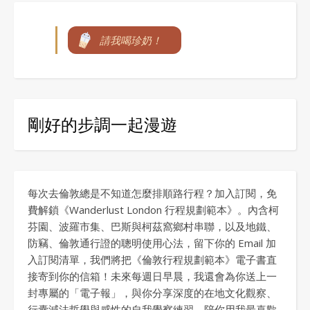
請我喝珍奶！
剛好的步調一起漫遊
每次去倫敦總是不知道怎麼排順路行程？加入訂閱，免
費解鎖《Wanderlust London 行程規劃範本》。內含柯
芬園、波羅市集、巴斯與柯茲窩鄉村串聯，以及地鐵、
防竊、倫敦通行證的聰明使用心法，留下你的 Email 加
入訂閱清單，我們將把《倫敦行程規劃範本》電子書直
接寄到你的信箱！未來每週日早晨，我還會為你送上一
封專屬的「電子報」，與你分享深度的在地文化觀察、
行囊減法哲學與感性的自我覺察練習，陪你用我最喜歡