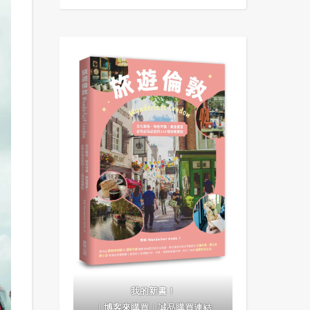
我的新書！
｜
博客來購買
｜
誠品購買連結