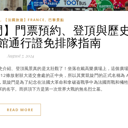
,
,
】
【法國旅遊】FRANCE
巴黎景點
旋門】門票預約、登頂與歷
館通行證免排隊指南
August 7, 2024
票、由來歷史介紹、登頂風景真的是太壯觀了！坐落在戴高樂廣場上，這個廣
，就在巴黎12條放射狀大道交會處的正中央，所以其實凱旋門的正式名稱為 A
凱旋門！簡單來說，凱旋門是為了紀念在法國大革命和拿破崙戰爭中為法國而戰和犧
軍的名字。而拱頂下方是第一次世界大戰的無名烈士墓。
READ MORE