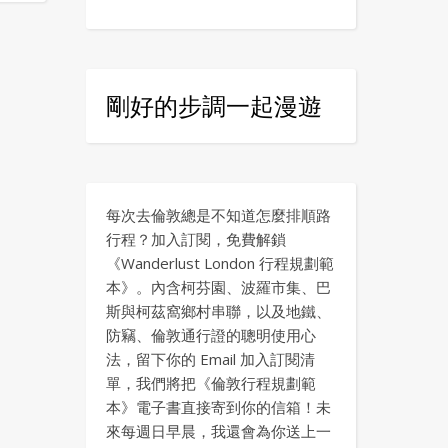
剛好的步調一起漫遊
每次去倫敦總是不知道怎麼排順路
行程？加入訂閱，免費解鎖
《Wanderlust London 行程規劃範
本》。內含柯芬園、波羅市集、巴
斯與柯茲窩鄉村串聯，以及地鐵、
防竊、倫敦通行證的聰明使用心
法，留下你的 Email 加入訂閱清
單，我們將把《倫敦行程規劃範
本》電子書直接寄到你的信箱！未
來每週日早晨，我還會為你送上一