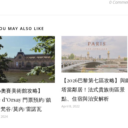
0 Commen
OU MAY ALSO LIKE
【2026巴黎第七區攻略】與
塔當鄰居！法式貴族街區景
26奧賽美術館攻略】
點、住宿與治安解析
e d’Orsay 門票預約/鎮
April 8, 2022
梵谷/莫內/雷諾瓦
 2024