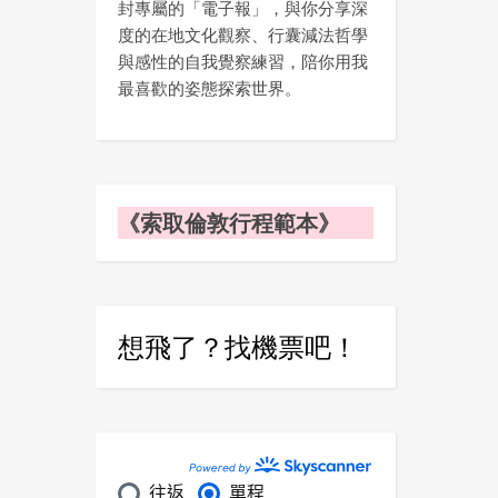
封專屬的「電子報」，與你分享深
度的在地文化觀察、行囊減法哲學
與感性的自我覺察練習，陪你用我
最喜歡的姿態探索世界。
《索取倫敦行程範本》
想飛了？找機票吧！