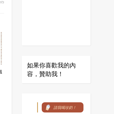
ts
如果你喜歡我的內
鐵
容，贊助我！
請我喝珍奶！