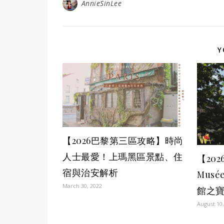
AnnieSinLee
Y
【2026巴黎第三區攻略】時尚
人士最愛！上瑪黑區景點、住
【20
宿與治安解析
Musé
March 30, 2022
館之寶
August 10,