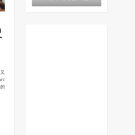
史
場又
rc
牲的