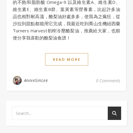
的不飽和脂肪酸 Omega-9 以及維生素A、維生素D、
維生素E、維生素B群、葉黃素等營養素，比起許多油
品也相對耐高溫，酪梨油好處多多，使我為之瘋狂，從
沙拉到甜點都能用它完成，我最近吃到喬山生機紐西蘭
Turners Harvest初榨冷壓酪梨油，推薦給大家，也順
便分享我喜歡的酪梨油食譜！
READ MORE
AnnieSinLee
0 Comments