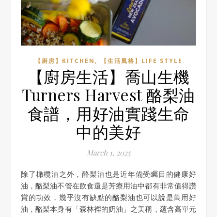
,
【廚房】KITCHEN
【生活風格】LIFE STYLE
【廚房生活】喬山生機
Turners Harvest 酪梨油
食譜，用好油實踐生命
中的美好
March 1, 2025
除了橄欖油之外，酪梨油也是近年備受矚目的健康好
油，酪梨油不管在飲食還是芳療用油中都有非常值得讚
賞的功效，幾乎沒有缺點的酪梨油也可以說是萬用好
油，酪梨本身有「森林裡的奶油」之美稱，蘊含高單元