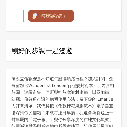
請我喝珍奶！
剛好的步調一起漫遊
每次去倫敦總是不知道怎麼排順路行程？加入訂閱，免
費解鎖《Wanderlust London 行程規劃範本》。內含柯
芬園、波羅市集、巴斯與柯茲窩鄉村串聯，以及地鐵、
防竊、倫敦通行證的聰明使用心法，留下你的 Email 加
入訂閱清單，我們將把《倫敦行程規劃範本》電子書直
接寄到你的信箱！未來每週日早晨，我還會為你送上一
封專屬的「電子報」，與你分享深度的在地文化觀察、
行囊減法哲學與感性的自我覺察練習，陪你用我最喜歡