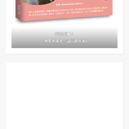
我的新書！
｜
博客來購買
｜
誠品購買連結