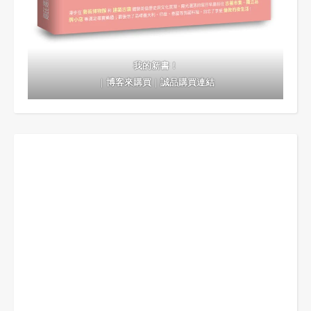
我的新書！
｜
博客來購買
｜
誠品購買連結