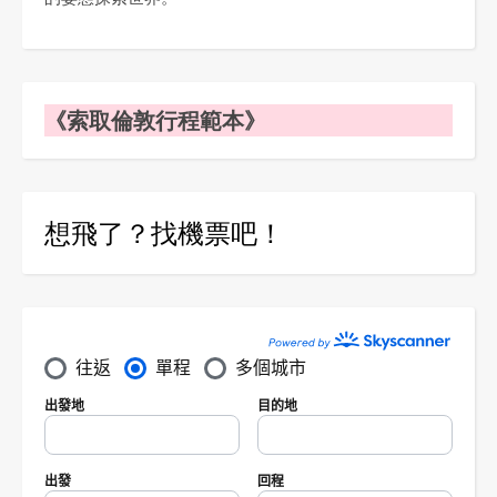
《索取倫敦行程範本》
想飛了？找機票吧！