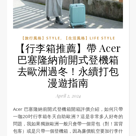
,
【旅行風格】STYLE
【生活風格】LIFE STYLE
【行李箱推薦】帶 Acer
巴塞隆納前開式登機箱
去歐洲過冬！永續打包
漫遊指南
April 2, 2024
Acer 巴塞隆納前開式登機箱開箱評價介紹，如何只帶
一咖20吋行李箱冬天自助歐洲？這是非常多人好奇的
問題，我如果獨旅歐洲一般只會帶一個背包（對！當背
包客）或是只帶一個登機箱，因為廉價航空要加行李什