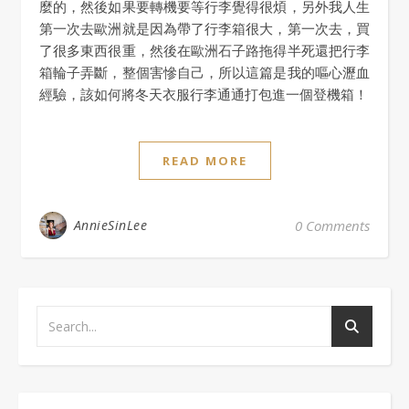
麼的，然後如果要轉機要等行李覺得很煩，另外我人生
第一次去歐洲就是因為帶了行李箱很大，第一次去，買
了很多東西很重，然後在歐洲石子路拖得半死還把行李
箱輪子弄斷，整個害慘自己，所以這篇是我的嘔心瀝血
經驗，該如何將冬天衣服行李通通打包進一個登機箱！
READ MORE
AnnieSinLee
0 Comments