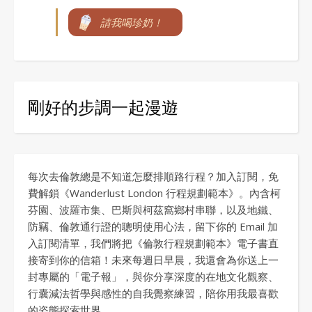
請我喝珍奶！
剛好的步調一起漫遊
每次去倫敦總是不知道怎麼排順路行程？加入訂閱，免
費解鎖《Wanderlust London 行程規劃範本》。內含柯
芬園、波羅市集、巴斯與柯茲窩鄉村串聯，以及地鐵、
防竊、倫敦通行證的聰明使用心法，留下你的 Email 加
入訂閱清單，我們將把《倫敦行程規劃範本》電子書直
接寄到你的信箱！未來每週日早晨，我還會為你送上一
封專屬的「電子報」，與你分享深度的在地文化觀察、
行囊減法哲學與感性的自我覺察練習，陪你用我最喜歡
的姿態探索世界。