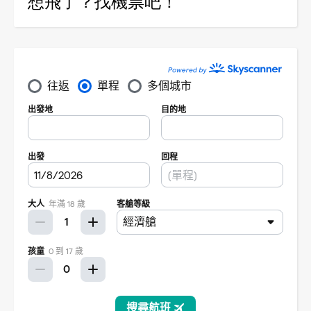
想飛了？找機票吧！