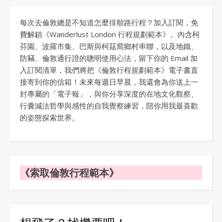
每次去倫敦總是不知道怎麼排順路行程？加入訂閱，免
費解鎖《Wanderlust London 行程規劃範本》。內含柯
芬園、波羅市集、巴斯與柯茲窩鄉村串聯，以及地鐵、
防竊、倫敦通行證的聰明使用心法，留下你的 Email 加
入訂閱清單，我們將把《倫敦行程規劃範本》電子書直
接寄到你的信箱！未來每週日早晨，我還會為你送上一
封專屬的「電子報」，與你分享深度的在地文化觀察、
行囊減法哲學與感性的自我覺察練習，陪你用我最喜歡
的姿態探索世界。
《索取倫敦行程範本》