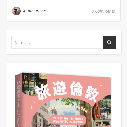
AnnieSinLee
0 Comments