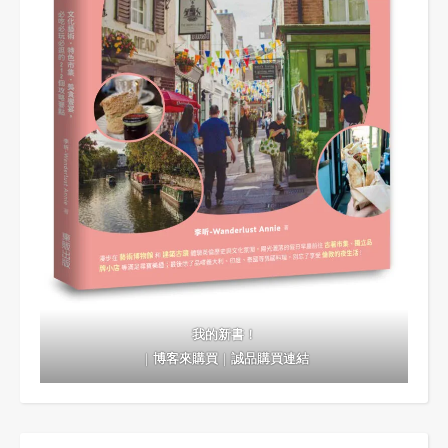
我的新書！
｜
博客來購買
｜
誠品購買連結