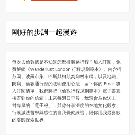
剛好的步調一起漫遊
每次去倫敦總是不知道怎麼排順路行程？加入訂閱，免
費解鎖《Wanderlust London 行程規劃範本》。內含柯
芬園、波羅市集、巴斯與柯茲窩鄉村串聯，以及地鐵、
防竊、倫敦通行證的聰明使用心法，留下你的 Email 加
入訂閱清單，我們將把《倫敦行程規劃範本》電子書直
接寄到你的信箱！未來每週日早晨，我還會為你送上一
封專屬的「電子報」，與你分享深度的在地文化觀察、
行囊減法哲學與感性的自我覺察練習，陪你用我最喜歡
的姿態探索世界。