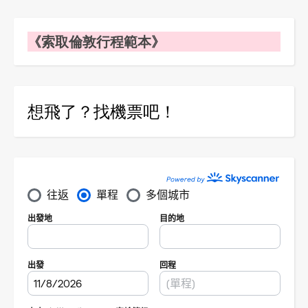
《索取倫敦行程範本》
想飛了？找機票吧！