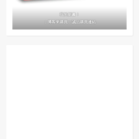
我的新書！
｜
博客來購買
｜
誠品購買連結