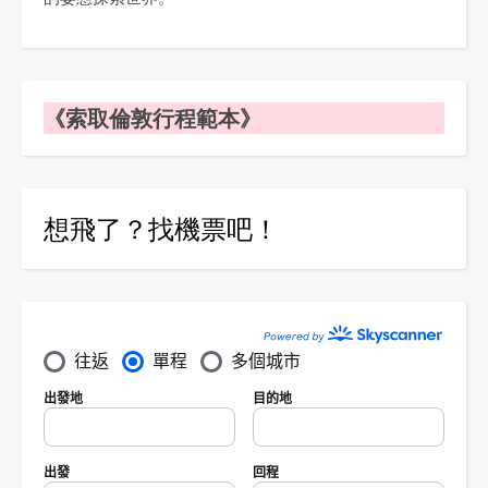
《索取倫敦行程範本》
想飛了？找機票吧！