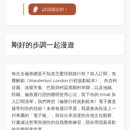
請我喝珍奶！
剛好的步調一起漫遊
每次去倫敦總是不知道怎麼排順路行程？加入訂閱，免
費解鎖《Wanderlust London 行程規劃範本》。內含柯
芬園、波羅市集、巴斯與柯茲窩鄉村串聯，以及地鐵、
防竊、倫敦通行證的聰明使用心法，留下你的 Email 加
入訂閱清單，我們將把《倫敦行程規劃範本》電子書直
接寄到你的信箱！未來每週日早晨，我還會為你送上一
封專屬的「電子報」，與你分享深度的在地文化觀察、
行囊減法哲學與感性的自我覺察練習，陪你用我最喜歡
的姿態探索世界。