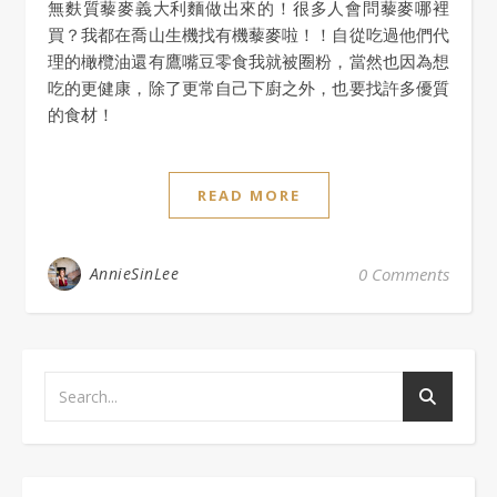
無麩質藜麥義大利麵做出來的！很多人會問藜麥哪裡
買？我都在喬山生機找有機藜麥啦！！自從吃過他們代
理的橄欖油還有鷹嘴豆零食我就被圈粉，當然也因為想
吃的更健康，除了更常自己下廚之外，也要找許多優質
的食材！
READ MORE
AnnieSinLee
0 Comments