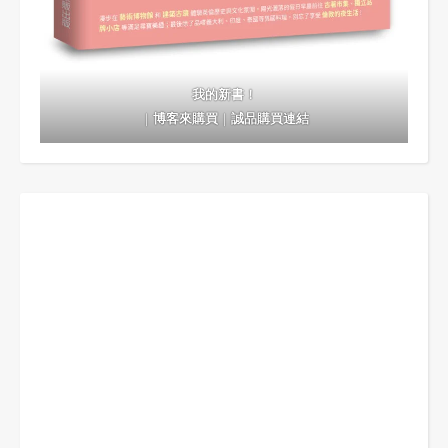
我的新書！
｜
博客來購買
｜
誠品購買連結