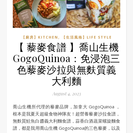
,
【廚房】KITCHEN
【生活風格】LIFE STYLE
【 藜麥食譜 】喬山生機
GogoQuinoa：免浸泡三
色藜麥沙拉與無麩質義
大利麵
August 4, 2023
喬山生機所代理的藜麥品牌，加拿大 GogoQuinoa ，
根本是我夏天超級食物神隊友！超營養藜麥沙拉食譜，
無麩質鮭魚白醬義大利麵食譜，蒜香白酒蔬菜螺旋麵食
譜，都是我用喬山生機 GogoQuinoa的三色藜麥，以及