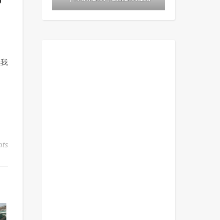
以我
ts