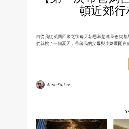
頓近郊行
自從我從英國回來之後每天朝思暮想連我爸媽都
們就挑了一個夏天，帶著我的父母與小妹展開在
AnnieSinLee
Y