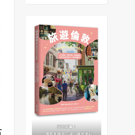
我的新書！
布
｜
博客來購買
｜
誠品購買連結