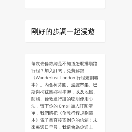
剛好的步調一起漫遊
每次去倫敦總是不知道怎麼排順路
行程？加入訂閱，免費解鎖
《Wanderlust London 行程規劃範
本》。內含柯芬園、波羅市集、巴
斯與柯茲窩鄉村串聯，以及地鐵、
防竊、倫敦通行證的聰明使用心
法，留下你的 Email 加入訂閱清
單，我們將把《倫敦行程規劃範
本》電子書直接寄到你的信箱！未
來每週日早晨，我還會為你送上一