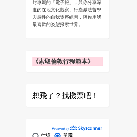
封專屬的「電子報」，與你分享深
度的在地文化觀察、行囊減法哲學
與感性的自我覺察練習，陪你用我
最喜歡的姿態探索世界。
《索取倫敦行程範本》
想飛了？找機票吧！