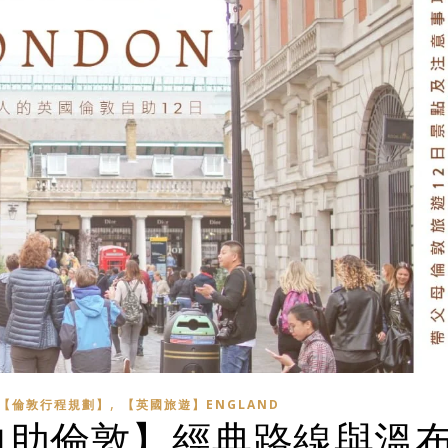
,
【倫敦行程規劃】
【英國旅遊】ENGLAND
自助倫敦】經典路線與溫