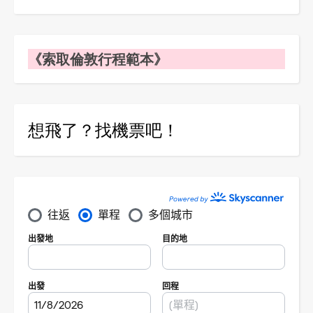
《索取倫敦行程範本》
想飛了？找機票吧！