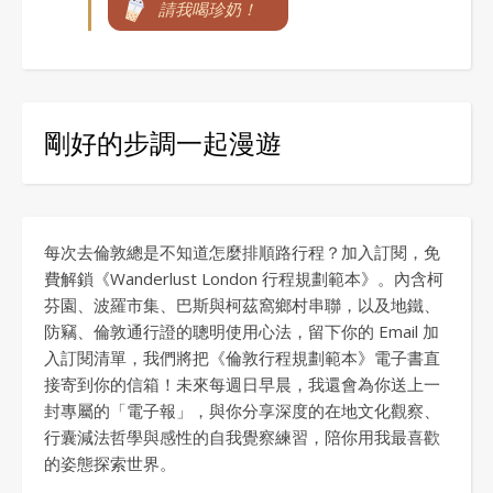
請我喝珍奶！
剛好的步調一起漫遊
每次去倫敦總是不知道怎麼排順路行程？加入訂閱，免
費解鎖《Wanderlust London 行程規劃範本》。內含柯
芬園、波羅市集、巴斯與柯茲窩鄉村串聯，以及地鐵、
防竊、倫敦通行證的聰明使用心法，留下你的 Email 加
入訂閱清單，我們將把《倫敦行程規劃範本》電子書直
接寄到你的信箱！未來每週日早晨，我還會為你送上一
封專屬的「電子報」，與你分享深度的在地文化觀察、
行囊減法哲學與感性的自我覺察練習，陪你用我最喜歡
的姿態探索世界。