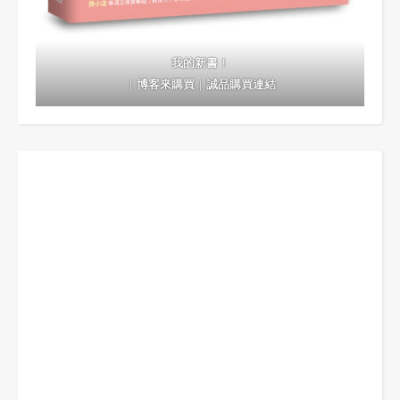
我的新書！
｜
博客來購買
｜
誠品購買連結