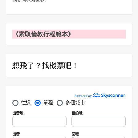
《索取倫敦行程範本》
想飛了？找機票吧！