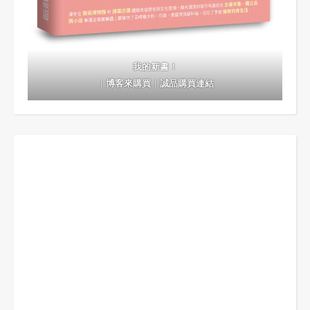
我的新書！
｜
博客來購買
｜
誠品購買連結