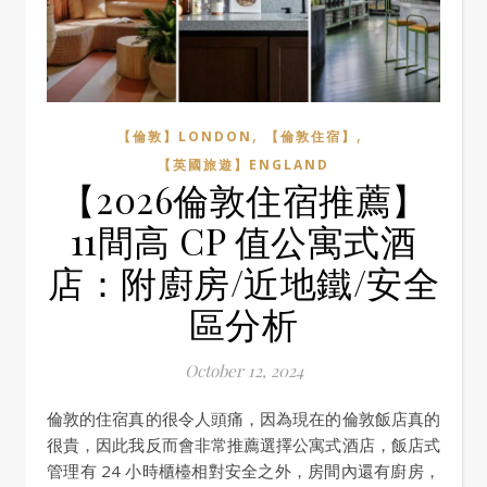
,
,
【倫敦】LONDON
【倫敦住宿】
【英國旅遊】ENGLAND
【2026倫敦住宿推薦】
11間高 CP 值公寓式酒
店：附廚房/近地鐵/安全
區分析
October 12, 2024
倫敦的住宿真的很令人頭痛，因為現在的倫敦飯店真的
很貴，因此我反而會非常推薦選擇公寓式酒店，飯店式
管理有 24 小時櫃檯相對安全之外，房間內還有廚房，