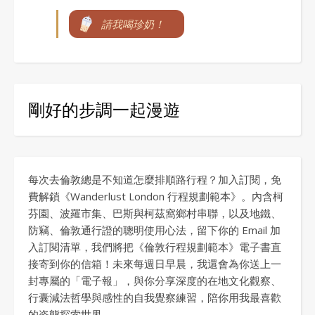
請我喝珍奶！
剛好的步調一起漫遊
每次去倫敦總是不知道怎麼排順路行程？加入訂閱，免
費解鎖《Wanderlust London 行程規劃範本》。內含柯
芬園、波羅市集、巴斯與柯茲窩鄉村串聯，以及地鐵、
防竊、倫敦通行證的聰明使用心法，留下你的 Email 加
入訂閱清單，我們將把《倫敦行程規劃範本》電子書直
接寄到你的信箱！未來每週日早晨，我還會為你送上一
封專屬的「電子報」，與你分享深度的在地文化觀察、
行囊減法哲學與感性的自我覺察練習，陪你用我最喜歡
的姿態探索世界。