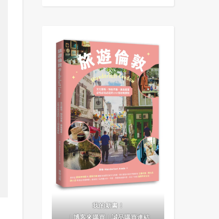
我的新書！
｜
博客來購買
｜
誠品購買連結