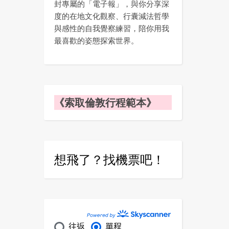
封專屬的「電子報」，與你分享深
度的在地文化觀察、行囊減法哲學
與感性的自我覺察練習，陪你用我
最喜歡的姿態探索世界。
《索取倫敦行程範本》
想飛了？找機票吧！