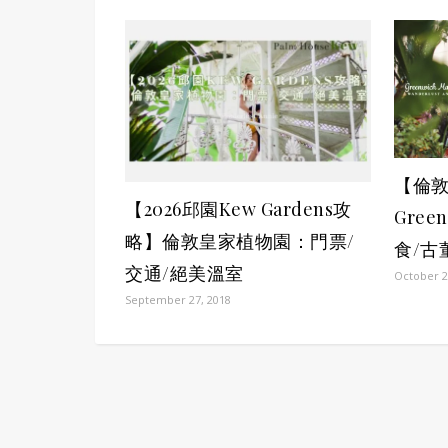
【倫
【2026邱園Kew Gardens攻
Gree
略】倫敦皇家植物園：門票/
食/古
交通/絕美溫室
October 2
September 27, 2018