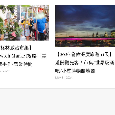
敦格林威治市集】
【2026 倫敦深度旅遊 11天】
nwich Market攻略：美
避開觀光客！市集/世界級酒
董手作/營業時間
吧/小眾博物館地圖
2, 2022
May 11, 2024