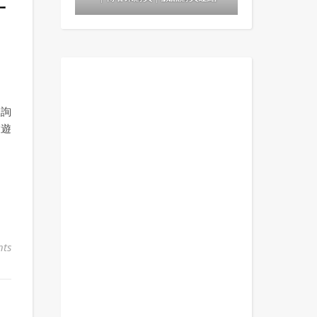
打
人詢
旅遊
ts