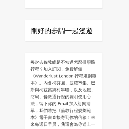
剛好的步調一起漫遊
每次去倫敦總是不知道怎麼排順路
行程？加入訂閱，免費解鎖
《Wanderlust London 行程規劃範
本》。內含柯芬園、波羅市集、巴
斯與柯茲窩鄉村串聯，以及地鐵、
防竊、倫敦通行證的聰明使用心
法，留下你的 Email 加入訂閱清
單，我們將把《倫敦行程規劃範
本》電子書直接寄到你的信箱！未
來每週日早晨，我還會為你送上一