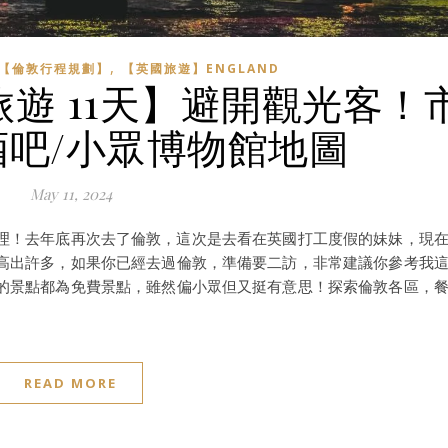
,
【倫敦行程規劃】
【英國旅遊】ENGLAND
度旅遊 11天】避開觀光客！
酒吧/小眾博物館地圖
May 11, 2024
整理！去年底再次去了倫敦，這次是去看在英國打工度假的妹妹，現
高出許多，如果你已經去過倫敦，準備要二訪，非常建議你參考我
的景點都為免費景點，雖然偏小眾但又挺有意思！探索倫敦各區，
READ MORE