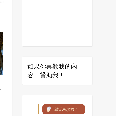
ts
如果你喜歡我的內
容，贊助我！
教
請我喝珍奶！