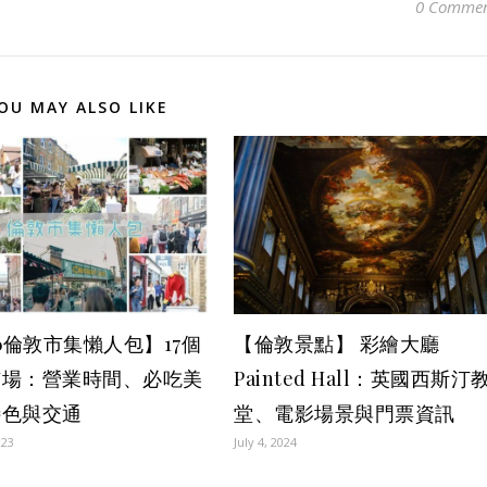
0 Commen
OU MAY ALSO LIKE
26倫敦市集懶人包】17個
【倫敦景點】 彩繪大廳
市場：營業時間、必吃美
Painted Hall：英國西斯汀
特色與交通
堂、電影場景與門票資訊
023
July 4, 2024