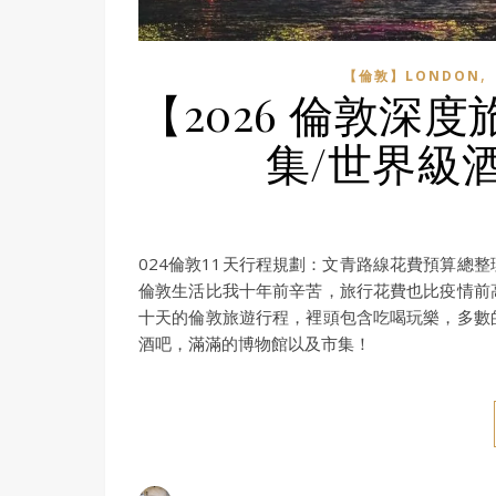
,
【倫敦】LONDON
【2026 倫敦深
集/世界級
024倫敦11天行程規劃：文青路線花費預算總
倫敦生活比我十年前辛苦，旅行花費也比疫情前
十天的倫敦旅遊行程，裡頭包含吃喝玩樂，多數
酒吧，滿滿的博物館以及市集！