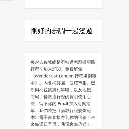
剛好的步調一起漫遊
每次去倫敦總是不知道怎麼排順路
行程？加入訂閱，免費解鎖
《Wanderlust London 行程規劃範
本》。內含柯芬園、波羅市集、巴
斯與柯茲窩鄉村串聯，以及地鐵、
防竊、倫敦通行證的聰明使用心
法，留下你的 Email 加入訂閱清
單，我們將把《倫敦行程規劃範
本》電子書直接寄到你的信箱！未
來每週日早晨，我還會為你送上一