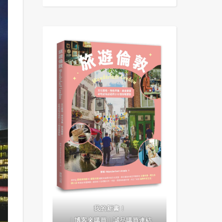
我的新書！
｜
博客來購買
｜
誠品購買連結