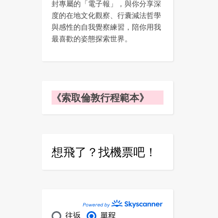
封專屬的「電子報」，與你分享深
度的在地文化觀察、行囊減法哲學
與感性的自我覺察練習，陪你用我
最喜歡的姿態探索世界。
《索取倫敦行程範本》
想飛了？找機票吧！