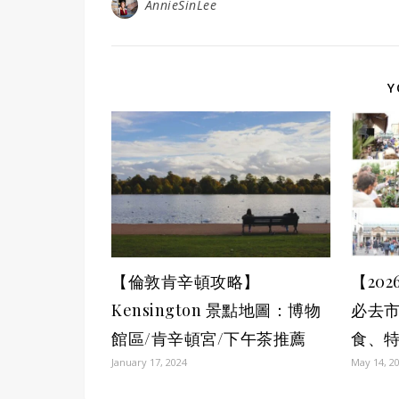
AnnieSinLee
Y
【倫敦肯辛頓攻略】
【20
Kensington 景點地圖：博物
必去
館區/肯辛頓宮/下午茶推薦
食、
January 17, 2024
May 14, 2