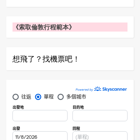
《索取倫敦行程範本》
想飛了？找機票吧！