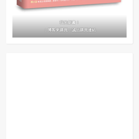
我的新書！
｜
博客來購買
｜
誠品購買連結