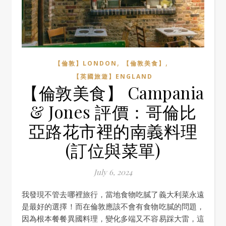
,
,
【倫敦】LONDON
【倫敦美食】
【英國旅遊】ENGLAND
【倫敦美食】 Campania
& Jones 評價：哥倫比
亞路花市裡的南義料理
(訂位與菜單)
July 6, 2024
我發現不管去哪裡旅行，當地食物吃膩了義大利菜永遠
是最好的選擇！而在倫敦應該不會有食物吃膩的問題，
因為根本餐餐異國料理，變化多端又不容易踩大雷，這