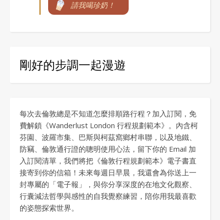
請我喝珍奶！
剛好的步調一起漫遊
每次去倫敦總是不知道怎麼排順路行程？加入訂閱，免
費解鎖《Wanderlust London 行程規劃範本》。內含柯
芬園、波羅市集、巴斯與柯茲窩鄉村串聯，以及地鐵、
防竊、倫敦通行證的聰明使用心法，留下你的 Email 加
入訂閱清單，我們將把《倫敦行程規劃範本》電子書直
接寄到你的信箱！未來每週日早晨，我還會為你送上一
封專屬的「電子報」，與你分享深度的在地文化觀察、
行囊減法哲學與感性的自我覺察練習，陪你用我最喜歡
的姿態探索世界。