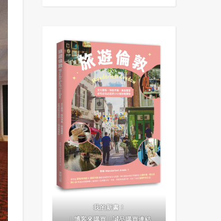
我的新書！
｜
博客來購買
｜
誠品購買連結