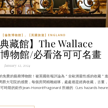
,
,
【倫敦博物館】
【英國旅遊】ENGLAND
館】The Wallace
n 絕美博物館/必看洛可可名畫
January 12, 2024
on居然是倫敦的免費的藝廊博物館！被英國衛報評論為＂全歐洲最性感的收藏＂
男爵大宅院的感覺，每個房間精雕細琢，處處都是經典收藏，古董
an-HonoréFragonard 所繪的《Les hazards heure