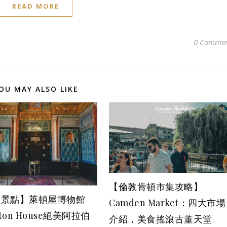
READ MORE
0 Commen
OU MAY ALSO LIKE
【倫敦肯頓市集攻略】
敦景點】萊頓屋博物館
Camden Market：四大市場
hton House絕美阿拉伯
介紹，美食搖滾古董天堂