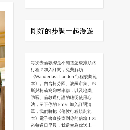
剛好的步調一起漫遊
每次去倫敦總是不知道怎麼排順路
行程？加入訂閱，免費解鎖
《Wanderlust London 行程規劃範
本》。內含柯芬園、波羅市集、巴
斯與柯茲窩鄉村串聯，以及地鐵、
防竊、倫敦通行證的聰明使用心
法，留下你的 Email 加入訂閱清
單，我們將把《倫敦行程規劃範
本》電子書直接寄到你的信箱！未
來每週日早晨，我還會為你送上一