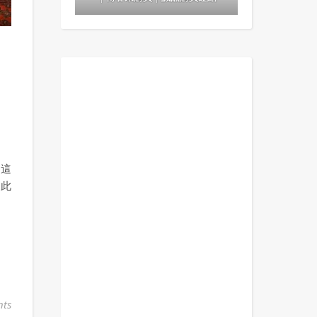
！這
因此
ts