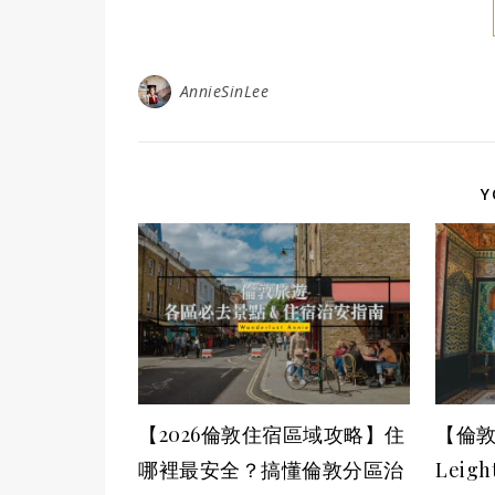
AnnieSinLee
Y
【2026倫敦住宿區域攻略】住
【倫
哪裡最安全？搞懂倫敦分區治
Leig