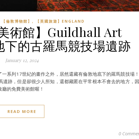
,
,
【倫敦博物館】
【英國旅遊】ENGLAND
館】Guildhall Art
藏在地下的古羅馬競技場遺跡
January 12, 2024
ery除了收藏了一系列17世紀的畫作之外，居然還藏有倫敦地底下的羅馬競技場
馬遺跡，但是卻很少人所知，還都藏匿在平常根本不會去的地方，
政廳的免費美術館喔！
READ MORE
0 Commen