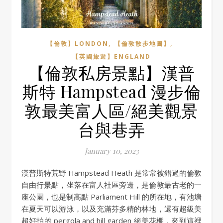
,
,
【倫敦】LONDON
【倫敦散步地圖】
【英國旅遊】ENGLAND
【倫敦私房景點】漢普
斯特 Hampstead 漫步倫
敦最美富人區/絕美觀景
台與巷弄
January 10, 2023
漢普斯特荒野 Hampstead Heath 是常常被錯過的倫敦
自由行景點，坐落在富人社區旁邊，是倫敦最古老的一
座公園，也是制高點 Parliament Hill 的所在地，有池塘
在夏天可以游泳，以及充滿芬多精的林地，還有超級美
超好拍的 pergola and hill garden 絕美花棚，來到這裡