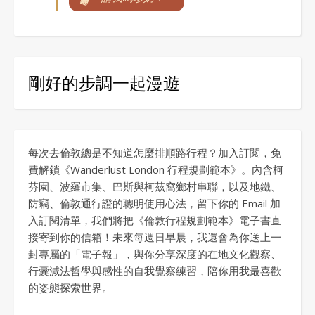
剛好的步調一起漫遊
每次去倫敦總是不知道怎麼排順路行程？加入訂閱，免
費解鎖《Wanderlust London 行程規劃範本》。內含柯
芬園、波羅市集、巴斯與柯茲窩鄉村串聯，以及地鐵、
防竊、倫敦通行證的聰明使用心法，留下你的 Email 加
入訂閱清單，我們將把《倫敦行程規劃範本》電子書直
接寄到你的信箱！未來每週日早晨，我還會為你送上一
封專屬的「電子報」，與你分享深度的在地文化觀察、
行囊減法哲學與感性的自我覺察練習，陪你用我最喜歡
的姿態探索世界。