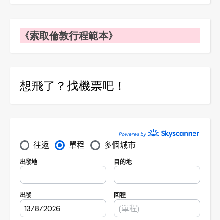
《索取倫敦行程範本》
想飛了？找機票吧！