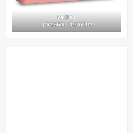
我的新書！
｜
博客來購買
｜
誠品購買連結