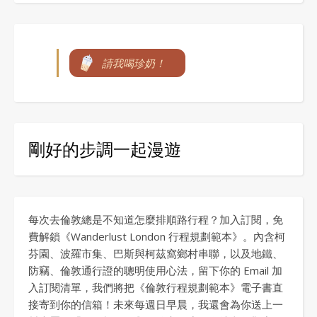
請我喝珍奶！
剛好的步調一起漫遊
每次去倫敦總是不知道怎麼排順路行程？加入訂閱，免
費解鎖《Wanderlust London 行程規劃範本》。內含柯
芬園、波羅市集、巴斯與柯茲窩鄉村串聯，以及地鐵、
防竊、倫敦通行證的聰明使用心法，留下你的 Email 加
入訂閱清單，我們將把《倫敦行程規劃範本》電子書直
接寄到你的信箱！未來每週日早晨，我還會為你送上一