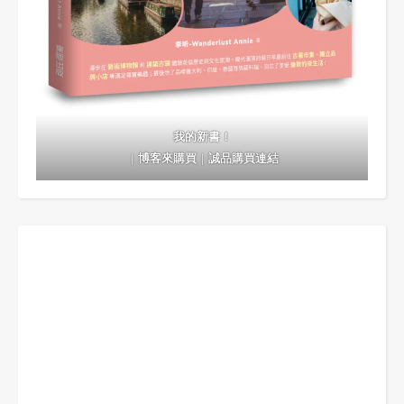
我的新書！
｜
博客來購買
｜
誠品購買連結