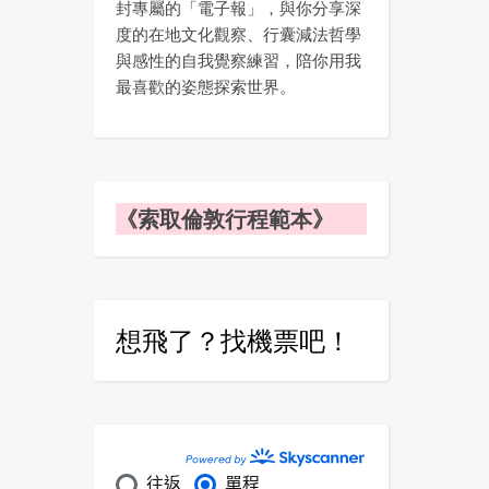
封專屬的「電子報」，與你分享深
度的在地文化觀察、行囊減法哲學
與感性的自我覺察練習，陪你用我
最喜歡的姿態探索世界。
《索取倫敦行程範本》
想飛了？找機票吧！