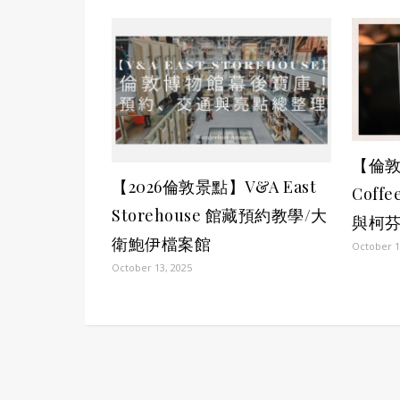
【倫敦
【2026倫敦景點】V&A East
Cof
Storehouse 館藏預約教學/大
與柯
衛鮑伊檔案館
October 1
October 13, 2025