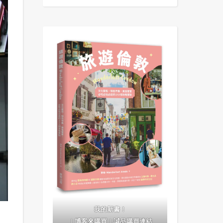
我的新書！
｜
博客來購買
｜
誠品購買連結