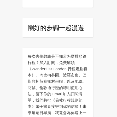
剛好的步調一起漫遊
每次去倫敦總是不知道怎麼排順路
行程？加入訂閱，免費解鎖
《Wanderlust London 行程規劃範
本》。內含柯芬園、波羅市集、巴
斯與柯茲窩鄉村串聯，以及地鐵、
防竊、倫敦通行證的聰明使用心
法，留下你的 Email 加入訂閱清
單，我們將把《倫敦行程規劃範
本》電子書直接寄到你的信箱！未
來每週日早晨，我還會為你送上一