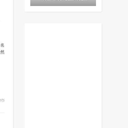
：
略
薦名
，然
ts