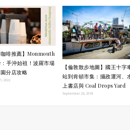
咖啡推薦】Monmouth
fee：手沖始祖！波羅市場
【倫敦散步地圖】國王十字
芬園分店攻略
站到肯頓市集：攝政運河、
1, 2022
上書店與 Coal Drops Yard
September 26, 2018