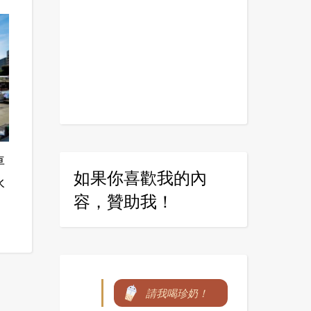
車
如果你喜歡我的內
水
容，贊助我！
請我喝珍奶！