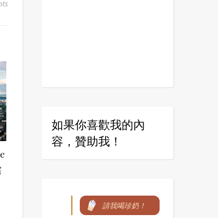
ts
如果你喜歡我的內
容，贊助我！
e
檳
請我喝珍奶！