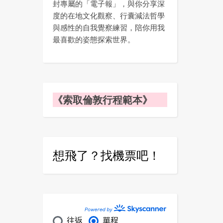
封專屬的「電子報」，與你分享深
度的在地文化觀察、行囊減法哲學
與感性的自我覺察練習，陪你用我
最喜歡的姿態探索世界。
《索取倫敦行程範本》
想飛了？找機票吧！