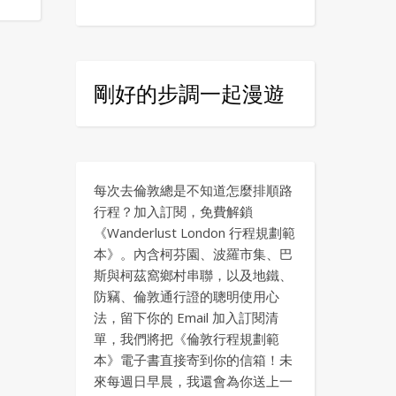
剛好的步調一起漫遊
每次去倫敦總是不知道怎麼排順路
行程？加入訂閱，免費解鎖
《Wanderlust London 行程規劃範
本》。內含柯芬園、波羅市集、巴
斯與柯茲窩鄉村串聯，以及地鐵、
防竊、倫敦通行證的聰明使用心
法，留下你的 Email 加入訂閱清
單，我們將把《倫敦行程規劃範
本》電子書直接寄到你的信箱！未
來每週日早晨，我還會為你送上一