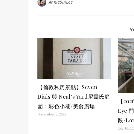
AnnieSinLee
Y
【倫敦私房景點】Seven
Dials 與 Neal’s Yard尼爾氏庭
【20
園：彩色小巷/美食廣場
Eye
November 3, 2022
段/Lo
July 16, 2