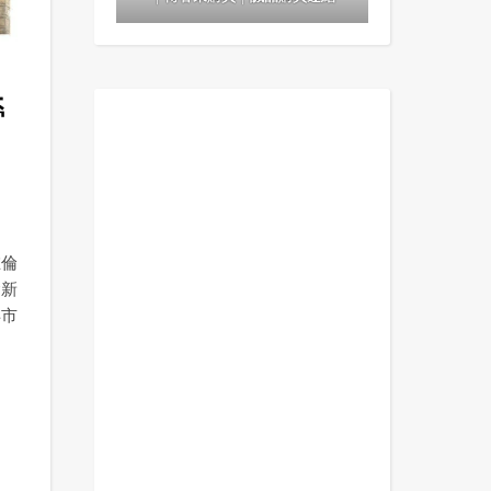
營
在倫
會新
再市