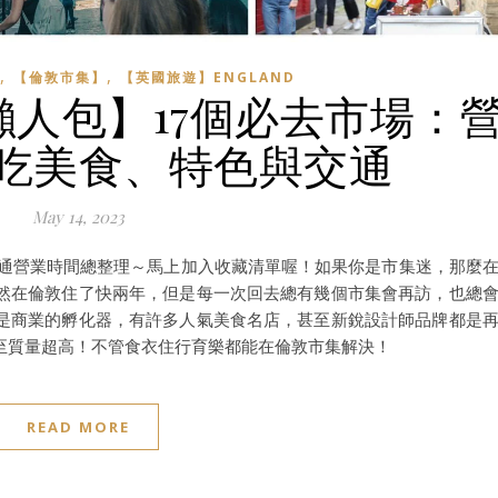
,
,
【倫敦市集】
【英國旅遊】ENGLAND
集懶人包】17個必去市場：
吃美食、特色與交通
May 14, 2023
交通營業時間總整理～馬上加入收藏清單喔！如果你是市集迷，那麼
然在倫敦住了快兩年，但是每一次回去總有幾個市集會再訪，也總
是商業的孵化器，有許多人氣美食名店，甚至新銳設計師品牌都是
至質量超高！不管食衣住行育樂都能在倫敦市集解決！
READ MORE