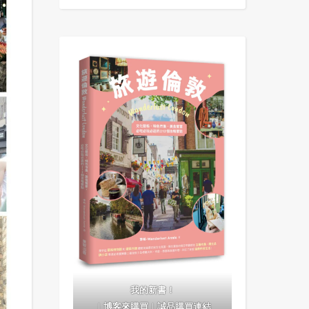
我的新書！
｜
博客來購買
｜
誠品購買連結