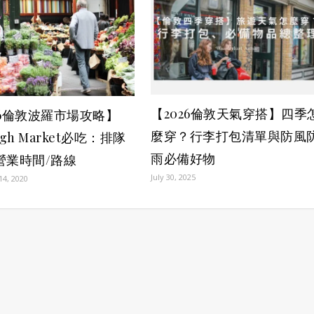
【2026倫敦天氣穿搭】四季
26倫敦波羅市場攻略】
麼穿？行李打包清單與防風
ugh Market必吃：排隊
雨必備好物
營業時間/路線
July 30, 2025
14, 2020