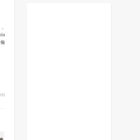
園，
la
是倫
ts