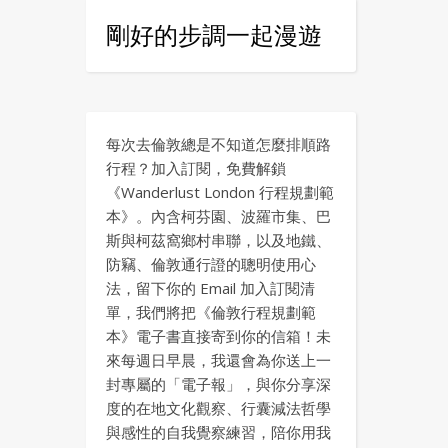
剛好的步調一起漫遊
每次去倫敦總是不知道怎麼排順路
行程？加入訂閱，免費解鎖
《Wanderlust London 行程規劃範
本》。內含柯芬園、波羅市集、巴
斯與柯茲窩鄉村串聯，以及地鐵、
防竊、倫敦通行證的聰明使用心
法，留下你的 Email 加入訂閱清
單，我們將把《倫敦行程規劃範
本》電子書直接寄到你的信箱！未
來每週日早晨，我還會為你送上一
封專屬的「電子報」，與你分享深
度的在地文化觀察、行囊減法哲學
與感性的自我覺察練習，陪你用我