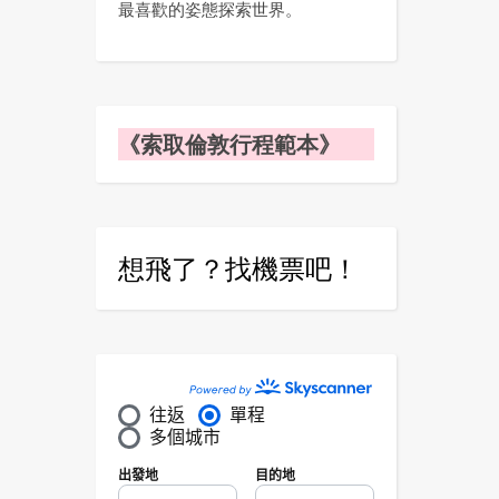
最喜歡的姿態探索世界。
《索取倫敦行程範本》
想飛了？找機票吧！