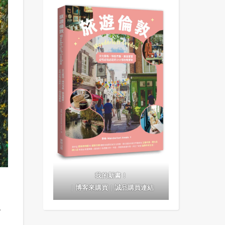
我的新書！
｜
博客來購買
｜
誠品購買連結
漫