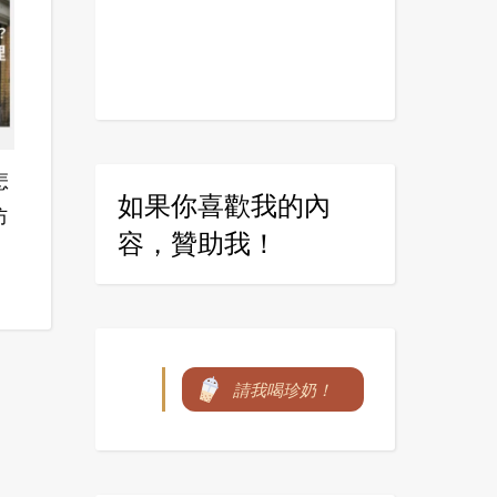
怎
如果你喜歡我的內
防
容，贊助我！
請我喝珍奶！