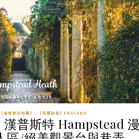
,
【倫敦散步地圖】
【英國旅遊】ENGLAND
普斯特 Hampstead 
人區/絕美觀景台與巷弄