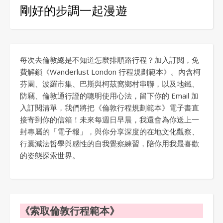
剛好的步調一起漫遊
每次去倫敦總是不知道怎麼排順路行程？加入訂閱，免
費解鎖《Wanderlust London 行程規劃範本》。內含柯
芬園、波羅市集、巴斯與柯茲窩鄉村串聯，以及地鐵、
防竊、倫敦通行證的聰明使用心法，留下你的 Email 加
入訂閱清單，我們將把《倫敦行程規劃範本》電子書直
接寄到你的信箱！未來每週日早晨，我還會為你送上一
封專屬的「電子報」，與你分享深度的在地文化觀察、
行囊減法哲學與感性的自我覺察練習，陪你用我最喜歡
的姿態探索世界。
《索取倫敦行程範本》