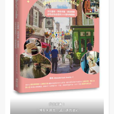
我的新書！
｜
博客來購買
｜
誠品購買連結