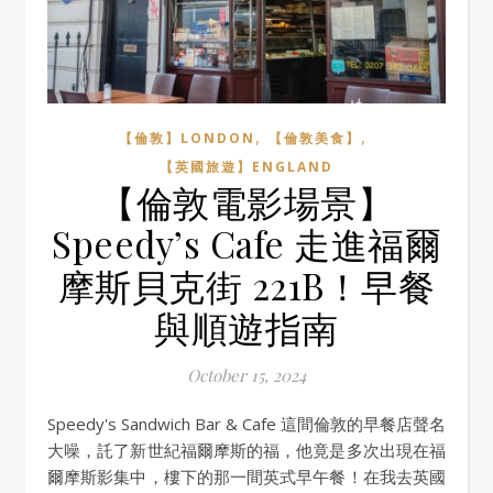
,
,
【倫敦】LONDON
【倫敦美食】
【英國旅遊】ENGLAND
【倫敦電影場景】
Speedy’s Cafe 走進福爾
摩斯貝克街 221B！早餐
與順遊指南
October 15, 2024
Speedy's Sandwich Bar & Cafe 這間倫敦的早餐店聲名
大噪，託了新世紀福爾摩斯的福，他竟是多次出現在福
爾摩斯影集中，樓下的那一間英式早午餐！在我去英國