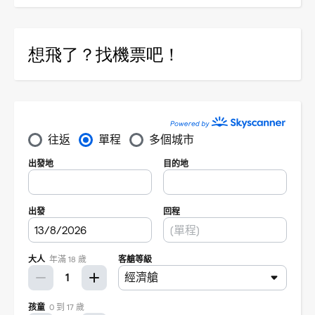
想飛了？找機票吧！