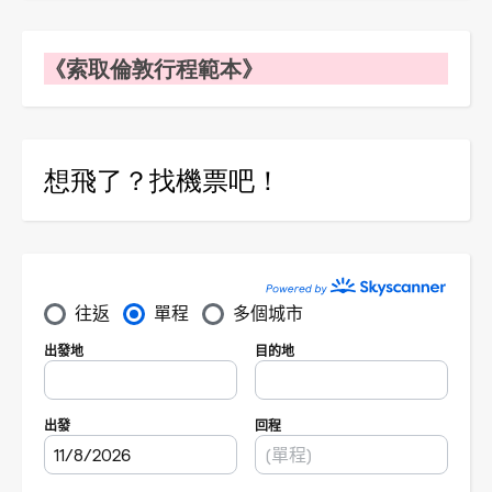
《索取倫敦行程範本》
想飛了？找機票吧！