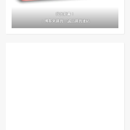
我的新書！
｜
博客來購買
｜
誠品購買連結