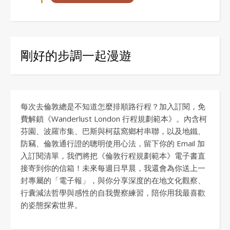
剛好的步調一起漫遊
每次去倫敦總是不知道怎麼排順路行程？加入訂閱，免
費解鎖《Wanderlust London 行程規劃範本》。內含柯
芬園、波羅市集、巴斯與柯茲窩鄉村串聯，以及地鐵、
防竊、倫敦通行證的聰明使用心法，留下你的 Email 加
入訂閱清單，我們將把《倫敦行程規劃範本》電子書直
接寄到你的信箱！未來每週日早晨，我還會為你送上一
封專屬的「電子報」，與你分享深度的在地文化觀察、
行囊減法哲學與感性的自我覺察練習，陪你用我最喜歡
的姿態探索世界。