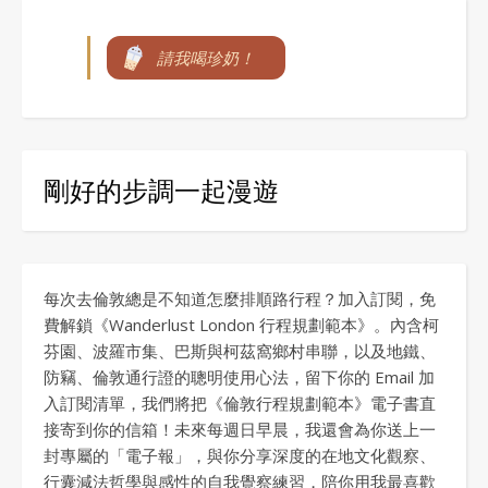
請我喝珍奶！
剛好的步調一起漫遊
每次去倫敦總是不知道怎麼排順路行程？加入訂閱，免
費解鎖《Wanderlust London 行程規劃範本》。內含柯
芬園、波羅市集、巴斯與柯茲窩鄉村串聯，以及地鐵、
防竊、倫敦通行證的聰明使用心法，留下你的 Email 加
入訂閱清單，我們將把《倫敦行程規劃範本》電子書直
接寄到你的信箱！未來每週日早晨，我還會為你送上一
封專屬的「電子報」，與你分享深度的在地文化觀察、
行囊減法哲學與感性的自我覺察練習，陪你用我最喜歡