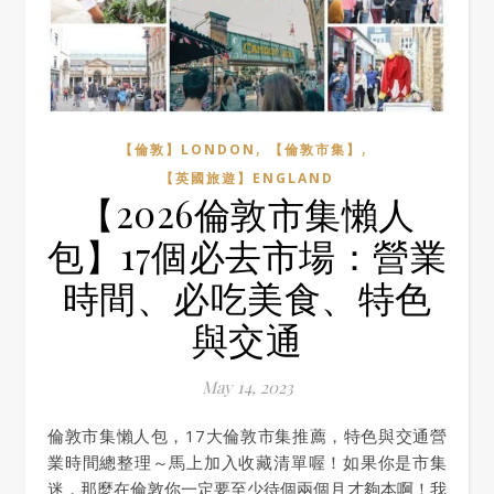
,
,
【倫敦】LONDON
【倫敦市集】
【英國旅遊】ENGLAND
【2026倫敦市集懶人
包】17個必去市場：營業
時間、必吃美食、特色
與交通
May 14, 2023
倫敦市集懶人包，17大倫敦市集推薦，特色與交通營
業時間總整理～馬上加入收藏清單喔！如果你是市集
迷，那麼在倫敦你一定要至少待個兩個月才夠本啊！我