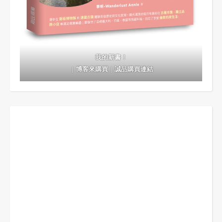
我的新書！
｜
博客來購買
｜
誠品購買連結