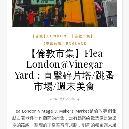
,
,
【倫敦】LONDON
【倫敦市集】
【英國旅遊】ENGLAND
【倫敦市集】Flea
London@Vinegar
Yard：直擊碎片塔/跳蚤
市場/週末美食
January 8, 2024
Flea London Vintage & Makers Market是倫敦專們集
結古著老件手作攤商的市集，走有點繽紛歡樂像是遊樂
場的路線，整理的非常整齊有規劃，明亮的氛圍讓人逛