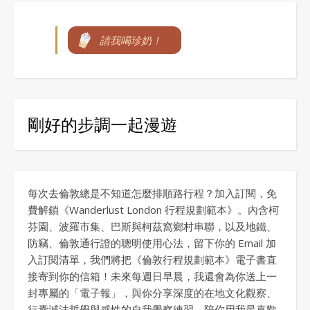
請我喝珍奶！
剛好的步調一起漫遊
每次去倫敦總是不知道怎麼排順路行程？加入訂閱，免
費解鎖《Wanderlust London 行程規劃範本》。內含柯
芬園、波羅市集、巴斯與柯茲窩鄉村串聯，以及地鐵、
防竊、倫敦通行證的聰明使用心法，留下你的 Email 加
入訂閱清單，我們將把《倫敦行程規劃範本》電子書直
接寄到你的信箱！未來每週日早晨，我還會為你送上一
封專屬的「電子報」，與你分享深度的在地文化觀察、
行囊減法哲學與感性的自我覺察練習，陪你用我最喜歡