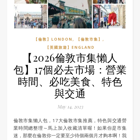
,
,
【倫敦】LONDON
【倫敦市集】
【英國旅遊】ENGLAND
【2026倫敦市集懶人
包】17個必去市場：營業
時間、必吃美食、特色
與交通
May 14, 2023
倫敦市集懶人包，17大倫敦市集推薦，特色與交通營
業時間總整理～馬上加入收藏清單喔！如果你是市集
迷，那麼在倫敦你一定要至少待個兩個月才夠本啊！我