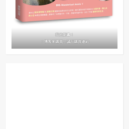
我的新書！
｜
博客來購買
｜
誠品購買連結