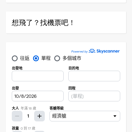
想飛了？找機票吧！