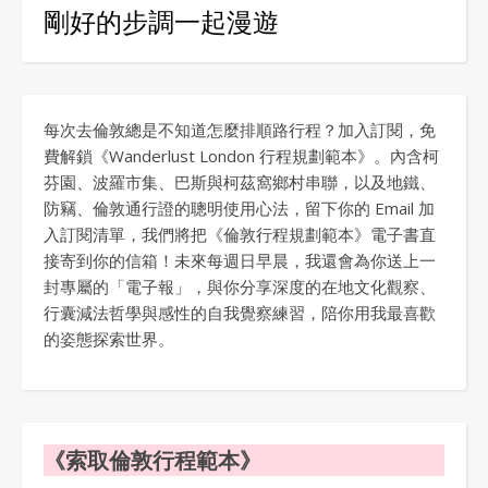
剛好的步調一起漫遊
每次去倫敦總是不知道怎麼排順路行程？加入訂閱，免
費解鎖《Wanderlust London 行程規劃範本》。內含柯
芬園、波羅市集、巴斯與柯茲窩鄉村串聯，以及地鐵、
防竊、倫敦通行證的聰明使用心法，留下你的 Email 加
入訂閱清單，我們將把《倫敦行程規劃範本》電子書直
接寄到你的信箱！未來每週日早晨，我還會為你送上一
封專屬的「電子報」，與你分享深度的在地文化觀察、
行囊減法哲學與感性的自我覺察練習，陪你用我最喜歡
的姿態探索世界。
《索取倫敦行程範本》