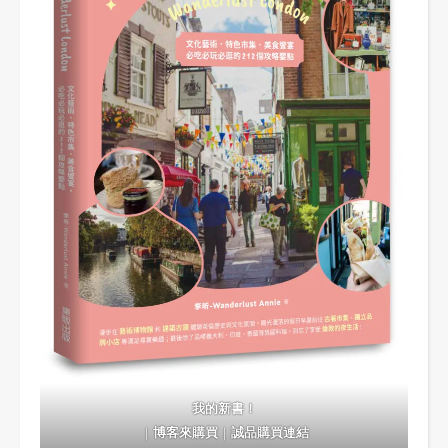
我的新書！
｜
博客來購買
｜
誠品購買連結