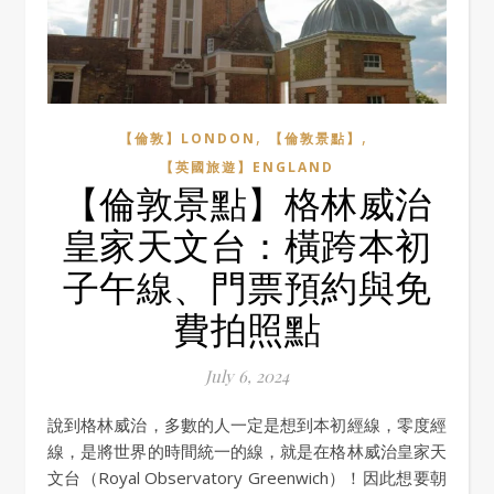
,
,
【倫敦】LONDON
【倫敦景點】
【英國旅遊】ENGLAND
【倫敦景點】格林威治
皇家天文台：橫跨本初
子午線、門票預約與免
費拍照點
July 6, 2024
說到格林威治，多數的人一定是想到本初經線，零度經
線，是將世界的時間統一的線，就是在格林威治皇家天
文台（Royal Observatory Greenwich）！因此想要朝