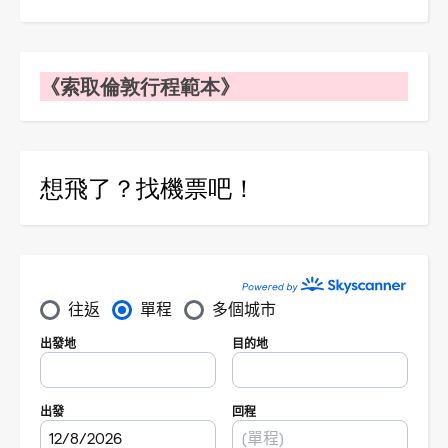
《索取倫敦行程範本》
想飛了？找機票吧！