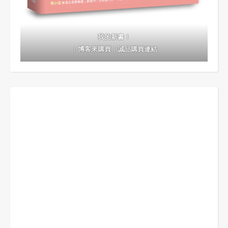
我的新書！
｜
博客來購買
｜
誠品購買連結