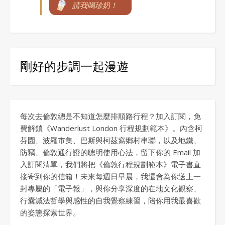
請我喝珍奶！
剛好的步調一起漫遊
每次去倫敦總是不知道怎麼排順路行程？加入訂閱，免
費解鎖《Wanderlust London 行程規劃範本》。內含柯
芬園、波羅市集、巴斯與柯茲窩鄉村串聯，以及地鐵、
防竊、倫敦通行證的聰明使用心法，留下你的 Email 加
入訂閱清單，我們將把《倫敦行程規劃範本》電子書直
接寄到你的信箱！未來每週日早晨，我還會為你送上一
封專屬的「電子報」，與你分享深度的在地文化觀察、
行囊減法哲學與感性的自我覺察練習，陪你用我最喜歡
的姿態探索世界。