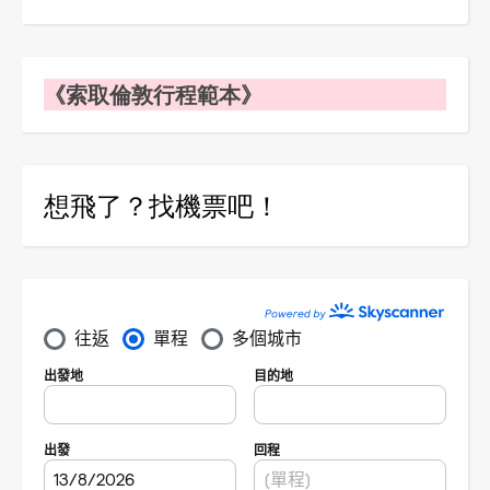
《索取倫敦行程範本》
想飛了？找機票吧！