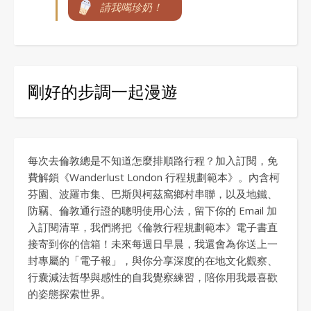
請我喝珍奶！
剛好的步調一起漫遊
每次去倫敦總是不知道怎麼排順路行程？加入訂閱，免
費解鎖《Wanderlust London 行程規劃範本》。內含柯
芬園、波羅市集、巴斯與柯茲窩鄉村串聯，以及地鐵、
防竊、倫敦通行證的聰明使用心法，留下你的 Email 加
入訂閱清單，我們將把《倫敦行程規劃範本》電子書直
接寄到你的信箱！未來每週日早晨，我還會為你送上一
封專屬的「電子報」，與你分享深度的在地文化觀察、
行囊減法哲學與感性的自我覺察練習，陪你用我最喜歡
的姿態探索世界。