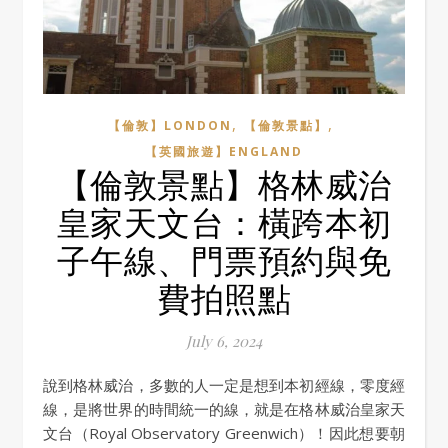
,
,
【倫敦】LONDON
【倫敦景點】
【英國旅遊】ENGLAND
【倫敦景點】格林威治
皇家天文台：橫跨本初
子午線、門票預約與免
費拍照點
July 6, 2024
說到格林威治，多數的人一定是想到本初經線，零度經
線，是將世界的時間統一的線，就是在格林威治皇家天
文台（Royal Observatory Greenwich）！因此想要朝