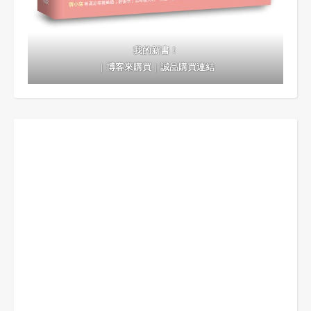
我的新書！
｜
博客來購買
｜
誠品購買連結