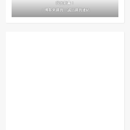
我的新書！
｜
博客來購買
｜
誠品購買連結