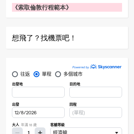
《索取倫敦行程範本》
想飛了？找機票吧！