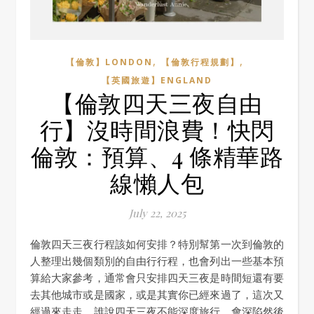
,
,
【倫敦】LONDON
【倫敦行程規劃】
【英國旅遊】ENGLAND
【倫敦四天三夜自由
行】沒時間浪費！快閃
倫敦：預算、4 條精華路
線懶人包
July 22, 2025
倫敦四天三夜行程該如何安排？特別幫第一次到倫敦的
人整理出幾個類別的自由行行程，也會列出一些基本預
算給大家參考，通常會只安排四天三夜是時間短還有要
去其他城市或是國家，或是其實你已經來過了，這次又
經過來走走，誰說四天三夜不能深度旅行，會深陷然後