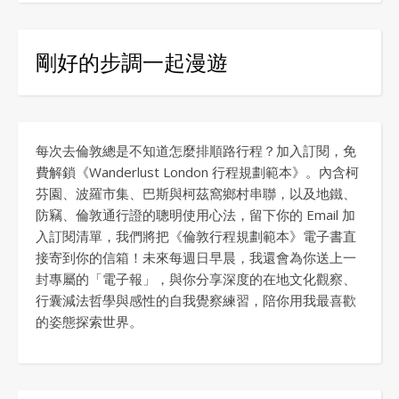
剛好的步調一起漫遊
每次去倫敦總是不知道怎麼排順路行程？加入訂閱，免
費解鎖《Wanderlust London 行程規劃範本》。內含柯
芬園、波羅市集、巴斯與柯茲窩鄉村串聯，以及地鐵、
防竊、倫敦通行證的聰明使用心法，留下你的 Email 加
入訂閱清單，我們將把《倫敦行程規劃範本》電子書直
接寄到你的信箱！未來每週日早晨，我還會為你送上一
封專屬的「電子報」，與你分享深度的在地文化觀察、
行囊減法哲學與感性的自我覺察練習，陪你用我最喜歡
的姿態探索世界。