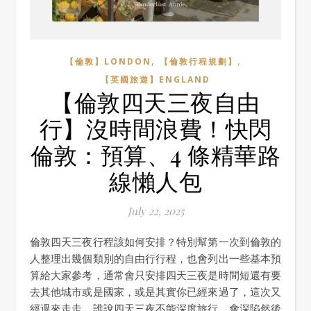
,
,
【倫敦】LONDON
【倫敦行程規劃】
【英國旅遊】ENGLAND
【倫敦四天三夜自由
行】沒時間浪費！快閃
倫敦：預算、4 條精華路
線懶人包
July 22, 2025
倫敦四天三夜行程該如何安排？特別幫第一次到倫敦的
人整理出幾個類別的自由行行程，也會列出一些基本預
算給大家參考，通常會只安排四天三夜是時間短還有要
去其他城市或是國家，或是其實你已經來過了，這次又
經過來走走，誰說四天三夜不能深度旅行，會深陷然後