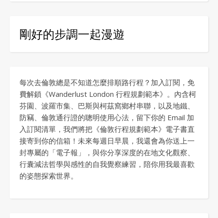
剛好的步調一起漫遊
每次去倫敦總是不知道怎麼排順路行程？加入訂閱，免
費解鎖《Wanderlust London 行程規劃範本》。內含柯
芬園、波羅市集、巴斯與柯茲窩鄉村串聯，以及地鐵、
防竊、倫敦通行證的聰明使用心法，留下你的 Email 加
入訂閱清單，我們將把《倫敦行程規劃範本》電子書直
接寄到你的信箱！未來每週日早晨，我還會為你送上一
封專屬的「電子報」，與你分享深度的在地文化觀察、
行囊減法哲學與感性的自我覺察練習，陪你用我最喜歡
的姿態探索世界。