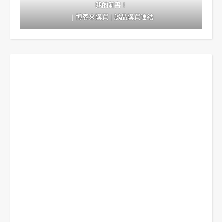
我的新書！
｜
博客來購買
｜
誠品購買連結