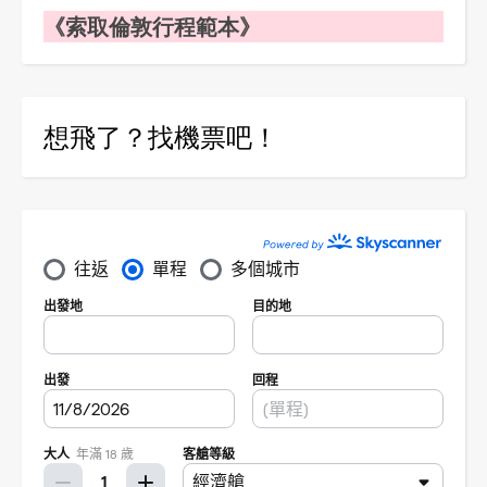
《索取倫敦行程範本》
想飛了？找機票吧！