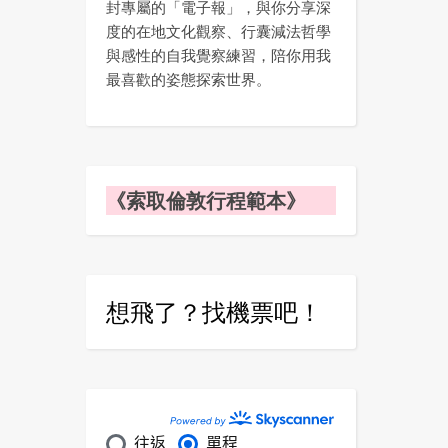
封專屬的「電子報」，與你分享深
度的在地文化觀察、行囊減法哲學
與感性的自我覺察練習，陪你用我
最喜歡的姿態探索世界。
《索取倫敦行程範本》
想飛了？找機票吧！