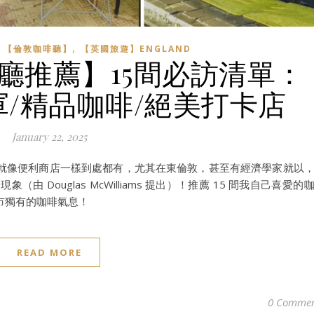
,
,
【倫敦咖啡聽】
【英國旅遊】ENGLAND
啡廳推薦】15間必訪清單：
e 冠軍/精品咖啡/絕美打卡店
January 22, 2025
就像便利商店一樣到處都有，尤其在東倫敦，甚至有經濟學家就以
象（由 Douglas McWilliams 提出）！推薦 15 間我自己喜愛的
市獨有的咖啡氣息！
READ MORE
0 Commen