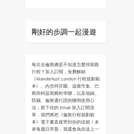
剛好的步調一起漫遊
每次去倫敦總是不知道怎麼排順路
行程？加入訂閱，免費解鎖
《Wanderlust London 行程規劃範
本》。內含柯芬園、波羅市集、巴
斯與柯茲窩鄉村串聯，以及地鐵、
防竊、倫敦通行證的聰明使用心
法，留下你的 Email 加入訂閱清
單，我們將把《倫敦行程規劃範
本》電子書直接寄到你的信箱！未
來每週日早晨，我還會為你送上一