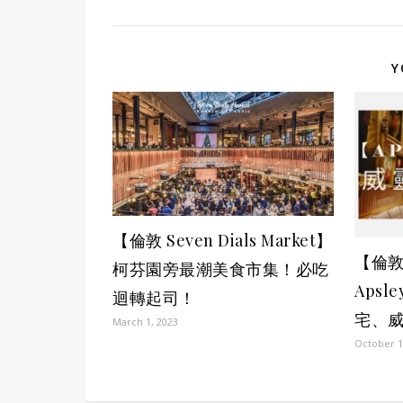
Y
【倫敦 Seven Dials Market】
【倫
柯芬園旁最潮美食市集！必吃
Apsl
迴轉起司！
宅、
March 1, 2023
October 1