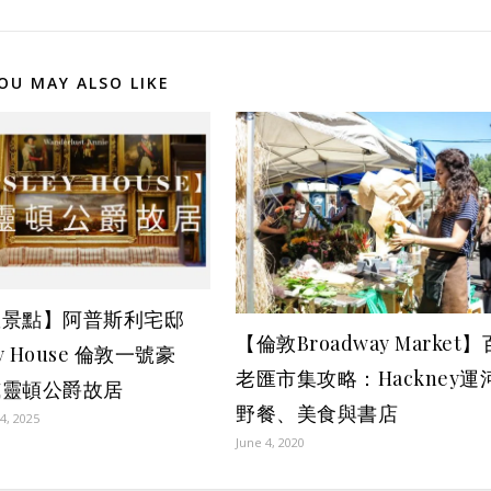
OU MAY ALSO LIKE
敦景點】阿普斯利宅邸
【倫敦Broadway Market】
ey House 倫敦一號豪
老匯市集攻略：Hackney運
威靈頓公爵故居
野餐、美食與書店
4, 2025
June 4, 2020