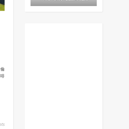
，倫
咖啡
ts