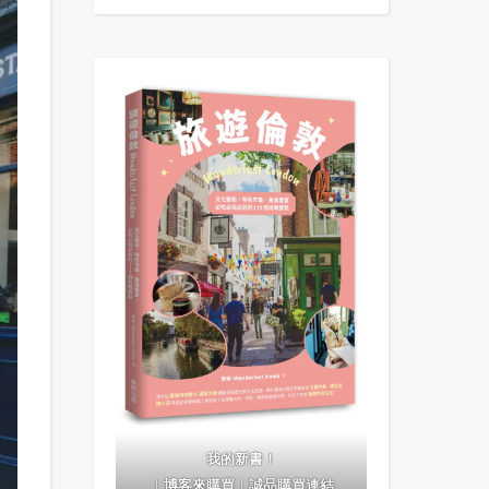
我的新書！
｜
博客來購買
｜
誠品購買連結