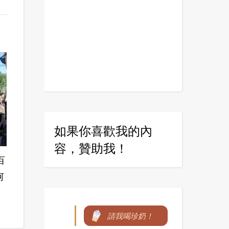
如果你喜歡我的內
容，贊助我！
百
河
請我喝珍奶！