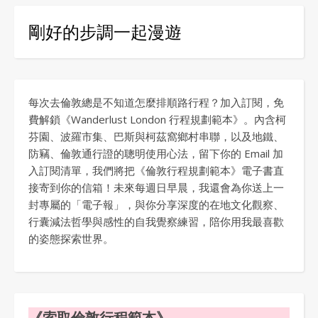
剛好的步調一起漫遊
每次去倫敦總是不知道怎麼排順路行程？加入訂閱，免
費解鎖《Wanderlust London 行程規劃範本》。內含柯
芬園、波羅市集、巴斯與柯茲窩鄉村串聯，以及地鐵、
防竊、倫敦通行證的聰明使用心法，留下你的 Email 加
入訂閱清單，我們將把《倫敦行程規劃範本》電子書直
接寄到你的信箱！未來每週日早晨，我還會為你送上一
封專屬的「電子報」，與你分享深度的在地文化觀察、
行囊減法哲學與感性的自我覺察練習，陪你用我最喜歡
的姿態探索世界。
《索取倫敦行程範本》