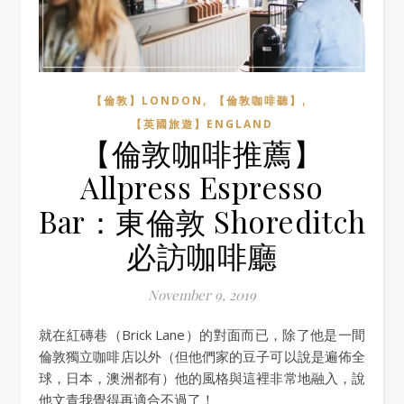
,
,
【倫敦】LONDON
【倫敦咖啡聽】
【英國旅遊】ENGLAND
【倫敦咖啡推薦】
Allpress Espresso
Bar：東倫敦 Shoreditch
必訪咖啡廳
November 9, 2019
就在紅磚巷（Brick Lane）的對面而已，除了他是一間
倫敦獨立咖啡店以外（但他們家的豆子可以說是遍佈全
球，日本，澳洲都有）他的風格與這裡非常地融入，說
他文青我覺得再適合不過了！