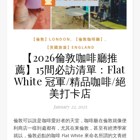
,
,
【倫敦】LONDON
【倫敦咖啡聽】
【英國旅遊】ENGLAND
【2026倫敦咖啡廳推
薦】15間必訪清單：Flat
White 冠軍/精品咖啡/絕
美打卡店
January 22, 2025
倫敦可以說是咖啡愛好者的天堂，咖啡廳在倫敦就像便
利商店一樣到處都有，尤其在東倫敦，甚至有經濟學家
就以，倫敦必點的咖啡 Flat White 來命名所謂的文青經