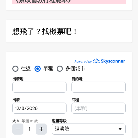
想飛了？找機票吧！